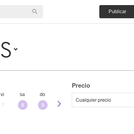
Publicar
ES
Precio
vi
sa
do
7
8
9
10
11
12
13