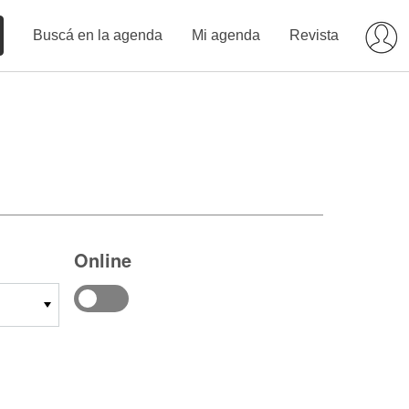
Buscá en la agenda
Mi agenda
Revista
Online
14
15
16
17
18
19
20