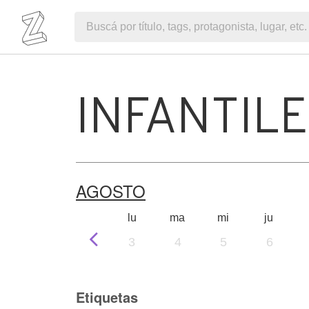
INFANTIL
AGOSTO
lu
ma
mi
ju
3
4
5
6
Etiquetas