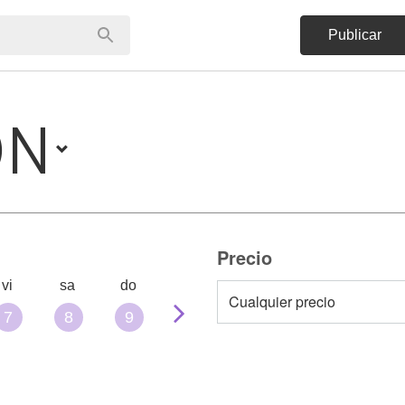
Publicar
ÓN
Precio
vi
sa
do
7
8
9
10
11
12
13