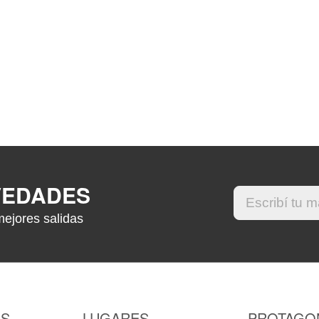
VEDADES
mejores salidas
AS
LUGARES
PROTAGO