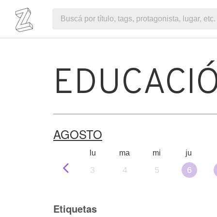
EDUCACI
AGOSTO
lu
ma
mi
ju
3
4
5
6
Etiquetas