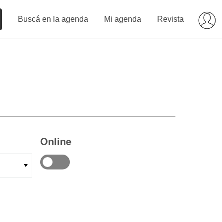
Buscá en la agenda
Mi agenda
Revista
Online
14
15
16
17
18
19
20