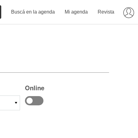
Buscá en la agenda
Mi agenda
Revista
Online
14
15
16
17
18
19
20