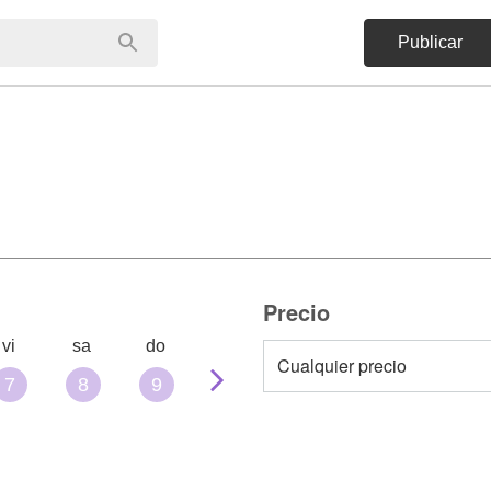
Publicar
Precio
vi
sa
do
7
8
9
10
11
12
13