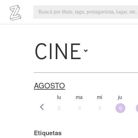
CINE
AGOSTO
lu
ma
mi
ju
3
4
5
6
Etiquetas