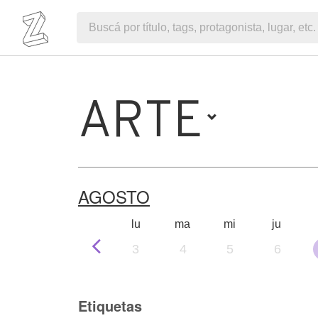
ARTE
AGOSTO
lu
ma
mi
ju
3
4
5
6
Etiquetas