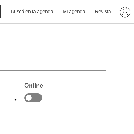
Buscá en la agenda
Mi agenda
Revista
Online
14
15
16
17
18
19
20