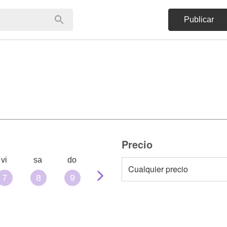
Publicar
Precio
vi
sa
do
7
8
9
10
11
12
13