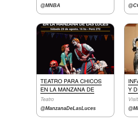
@MNBA
@CC
TEATRO PARA CHICOS
INF
EN LA MANZANA DE
Y D
Teatro
Visi
@ManzanaDeLasLuces
@M