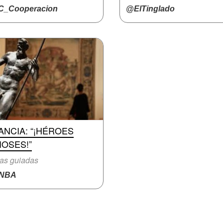
_Cooperacion
@ElTinglado
ANCIA: “¡HÉROES
IOSES!”
tas guiadas
NBA