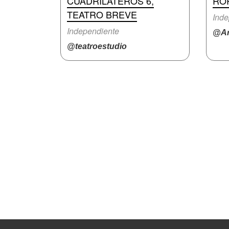
CUADRILÁTEROS 6,
RO
TEATRO BREVE
Inde
Independiente
@Ar
@teatroestudio