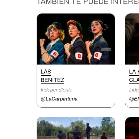
TAMBIÉN TE PUEDE INTER
LAS
LA 
BENÍTEZ
CL
Independiente
Inde
@LaCarpinteria
@ElV