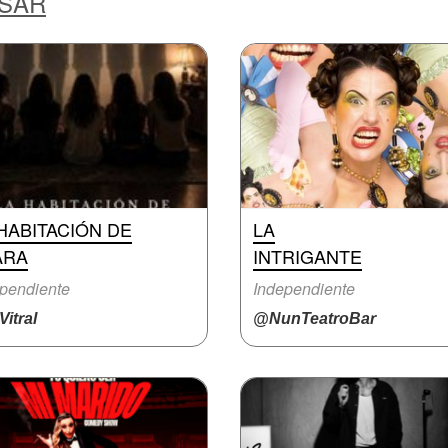
ESAR
HABITACIÓN DE
LA
ARA
INTRIGANTE
pendiente
Independiente
itral
@NunTeatroBar