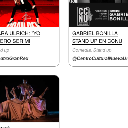
RA ULRICH: "YO
GABRIEL BONILLA
ERO SER MI
STAND UP EN CCNU
d up
Comedia, Stand up
atroGranRex
@CentroCulturalNuevaUri.