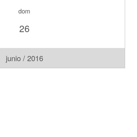
dom
26
junio / 2016