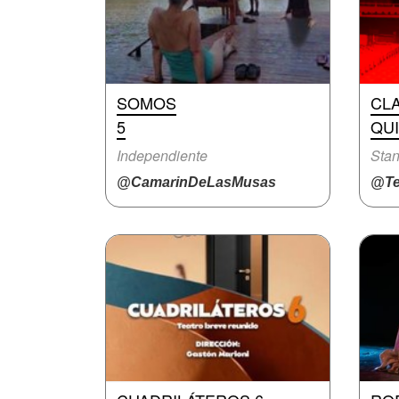
SOMOS
CLA
5
QUI
Independiente
Stan
@CamarinDeLasMusas
@Te