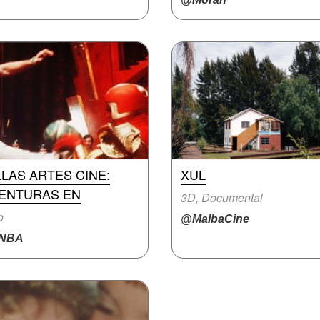
LAS ARTES CINE:
XUL
VENTURAS EN
3D, Documental
o
@MalbaCine
NBA