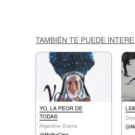
TAMBIÉN TE PUEDE INTER
YO, LA PEOR DE
LS8
TODAS
Doc
Argentino, Drama
@Ma
@MalbaCine