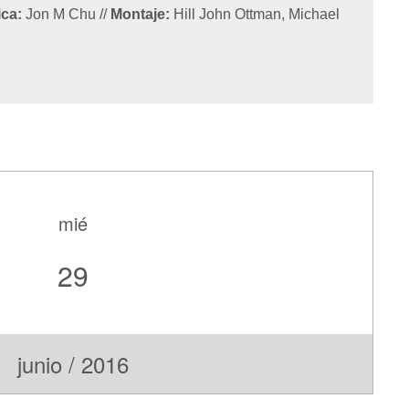
ca:
Jon M Chu
//
Montaje:
Hill John Ottman, Michael
mié
29
junio / 2016