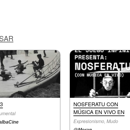
ESAR
3
NOSFERATU CON
MÚSICA EN VIVO EN
umental
Expresionismo, Mudo
lbaCine
@Moran