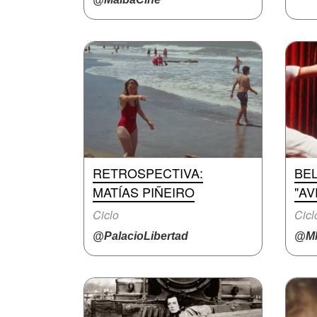
RETROSPECTIVA:
BEL
MATÍAS PIÑEIRO
"A
Ciclo
Cicl
@PalacioLibertad
@M