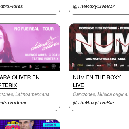
atroFlores
@TheRoxyLiveBar
ARA OLIVER EN
NUM EN THE ROXY
RTERIX
LIVE
iones, Latinoamericana
Canciones, Música original
atroVorterix
@TheRoxyLiveBar