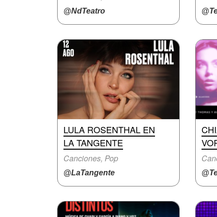
@NdTeatro
@Te
LULA ROSENTHAL EN
CHI
LA TANGENTE
VO
Canciones, Pop
Canc
@LaTangente
@Te