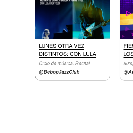
LUNES OTRA VEZ
FIE
DISTINTOS: CON LULA
LOS
Ciclo de música, Recital
80's
@BebopJazzClub
@Au