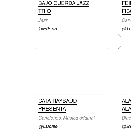
BAJO CUERDA JAZZ
FE
TRÍO
FIS
Jazz
Canc
@ElFino
@Te
CATA RAYBAUD
AL
PRESENTA
AL
Canciones, Música original
Blue
@Lucille
@Be