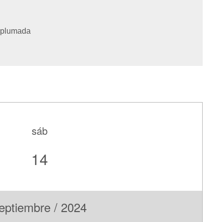
mplumada
sáb
14
eptiembre / 2024