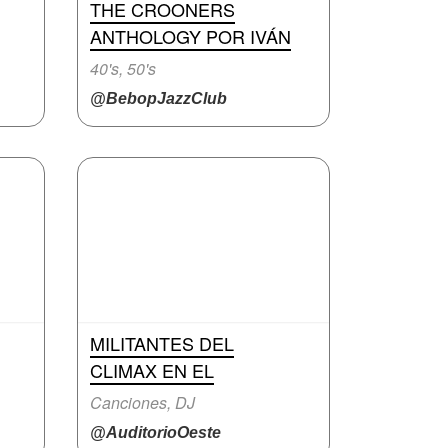
THE CROONERS
ANTHOLOGY POR IVÁN
40's, 50's
@BebopJazzClub
MILITANTES DEL
CLIMAX EN EL
Canciones, DJ
@AuditorioOeste