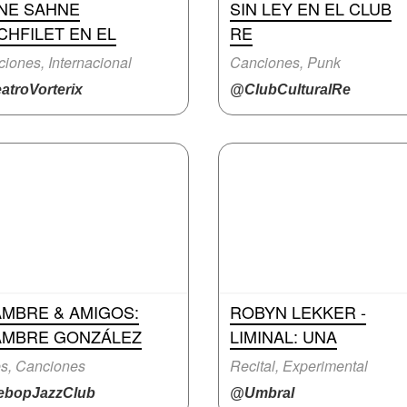
INE SAHNE
SIN LEY EN EL CLUB
CHFILET EN EL
RE
iones, Internacional
Canciones, Punk
atroVorterix
@ClubCulturalRe
AMBRE & AMIGOS:
ROBYN LEKKER -
AMBRE GONZÁLEZ
LIMINAL: UNA
s, Canciones
Recital, Experimental
bopJazzClub
@Umbral