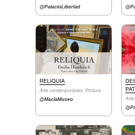
@PalacioLibertad
@Pa
RELIQUIA
DE
PAT
Arte contemporáneo, Pintura
Arte
@MaclaMuseo
@Pa