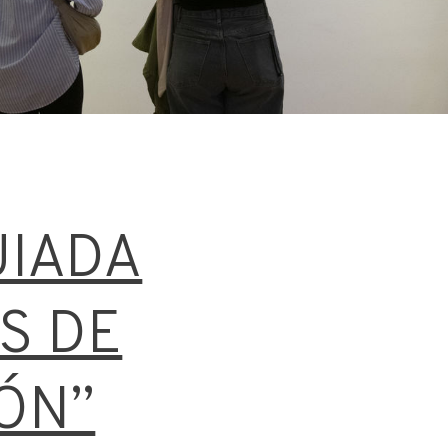
UIADA
S DE
ÓN”