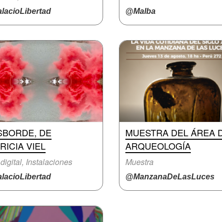
lacioLibertad
@Malba
SBORDE, DE
MUESTRA DEL ÁREA 
RICIA VIEL
ARQUEOLOGÍA
 digital, Instalaciones
Muestra
lacioLibertad
@ManzanaDeLasLuces