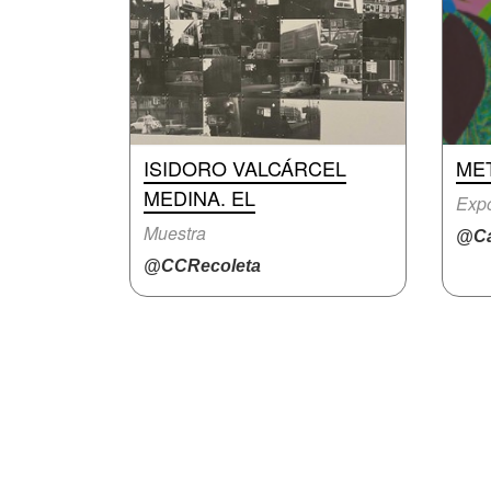
ISIDORO VALCÁRCEL
ME
MEDINA. EL
Expo
Muestra
@Ca
@CCRecoleta