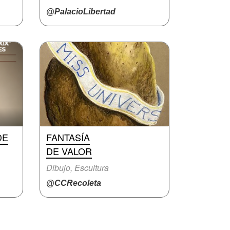
@PalacioLibertad
DE
FANTASÍA
DE VALOR
Dibujo, Escultura
@CCRecoleta