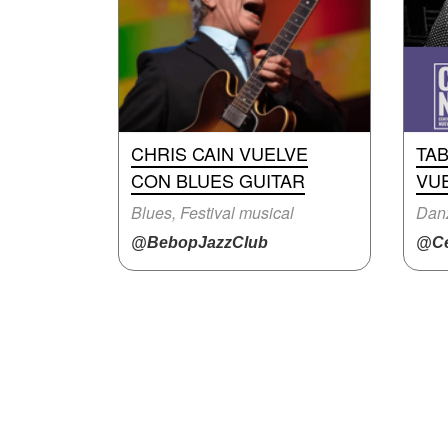
CHRIS CAIN VUELVE
TA
CON BLUES GUITAR
VU
Blues, Festival musical
Dan
@BebopJazzClub
@Ce