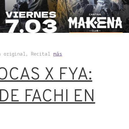
a original, Recital
más
OCAS X FYA:
DE FACHI EN