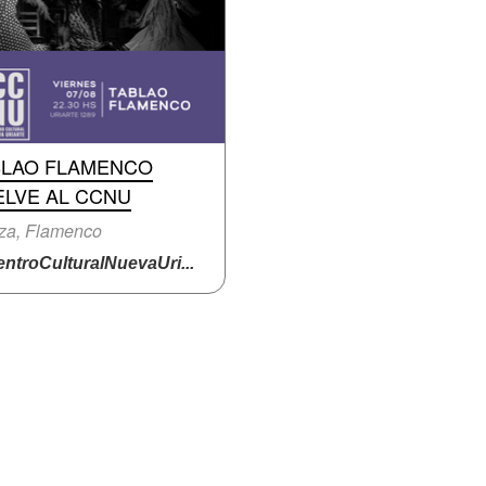
BLAO FLAMENCO
ELVE AL CCNU
za, Flamenco
ntroCulturalNuevaUri...