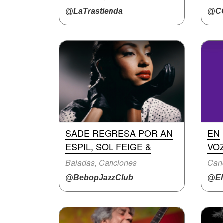
@LaTrastienda
@C
SADE REGRESA POR AN
EN
ESPIL, SOL FEIGE &
VOZ
Baladas, Canciones
Can
@BebopJazzClub
@El