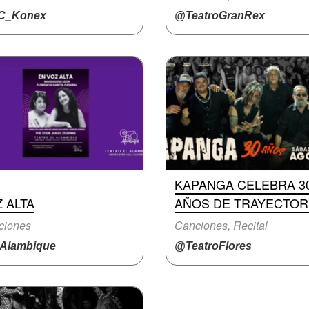
C_Konex
@TeatroGranRex
KAPANGA CELEBRA 3
 ALTA
AÑOS DE TRAYECTOR
ciones
Canciones, Recital
Alambique
@TeatroFlores