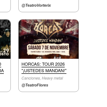
@TeatroVorterix
0
HORCAS: TOUR 2026
IA
"¡USTEDES MANDAN!"
Canciones, Heavy metal
@TeatroFlores