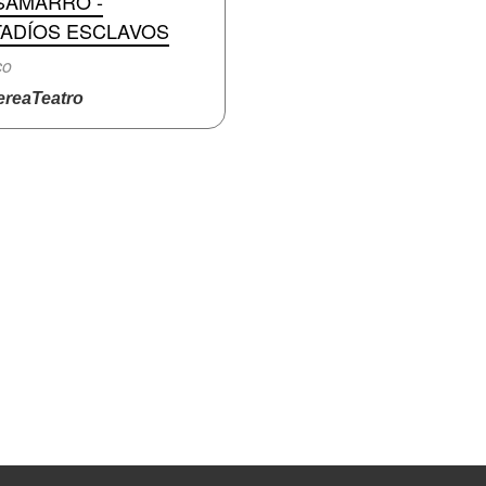
SAMARRO -
TADÍOS ESCLAVOS
co
reaTeatro