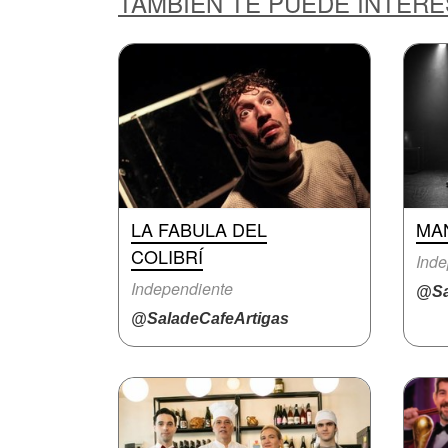
TAMBIÉN TE PUEDE INTER
LA FABULA DEL
MA
COLIBRÍ
Inde
Independiente
@Sa
@SaladeCafeArtigas