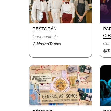
RESTORÁN
PA
CI
Independiente
Com
@MoscuTeatro
@Te