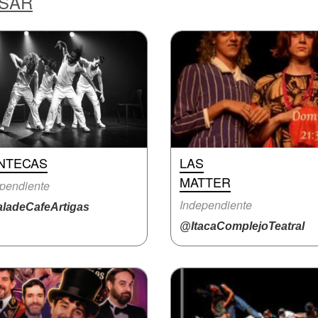
ESAR
NTECAS
LAS
MATTER
pendiente
Independiente
ladeCafeArtigas
@ItacaComplejoTeatral