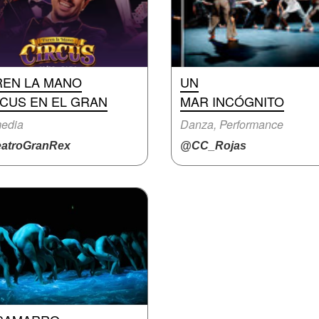
REN LA MANO
UN
RCUS EN EL GRAN
MAR INCÓGNITO
edia
Danza, Performance
atroGranRex
@CC_Rojas