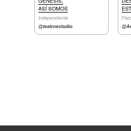
GÉNESIS,
DE
ASÍ SOMOS
ES
Independiente
Físi
@teatroestudio
@Ae