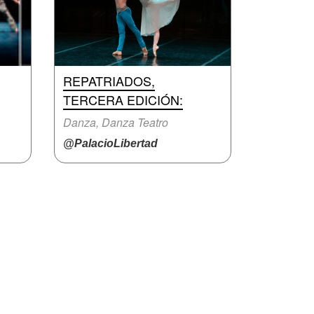
REPATRIADOS,
TERCERA EDICIÓN:
Danza, Danza Teatro
@PalacioLibertad