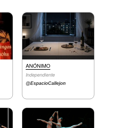
ANÓNIMO
Independiente
@EspacioCallejon