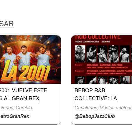
ESAR
2001 VUELVE ESTE
BEBOP R&B
6 AL GRAN REX
COLLECTIVE: LA
ciones, Cumbia
Canciones, Música original
atroGranRex
@BebopJazzClub