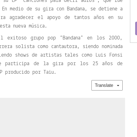
r su EP “Canciones para decir adiós”, que fue
 En medio de su gira con Bandana, se detiene a
ara agradecer el apoyo de tantos años en su
esta nueva música.
el exitoso grupo pop “Bandana” en los 2000,
rrera solista como cantautora, siendo nominada
iendo shows de artistas tales como Luis Fonsi
te participa de la gira por los 25 años de
EP producido por Taiu.
Translate