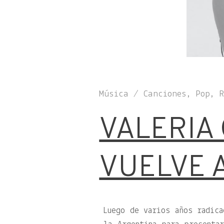
Música / Canciones, Pop, 
VALERIA
VUELVE 
Luego de varios años radica