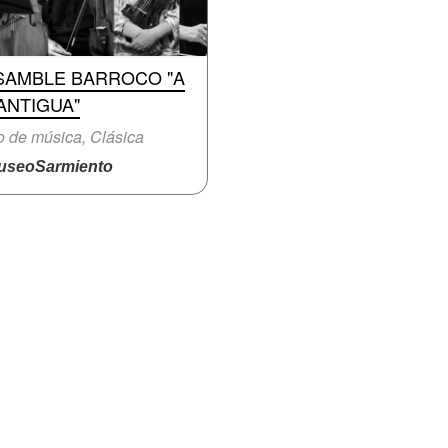
SAMBLE BARROCO "A
ANTIGUA"
o de música, Clásica
seoSarmiento