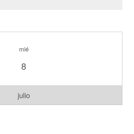
mié
8
julio