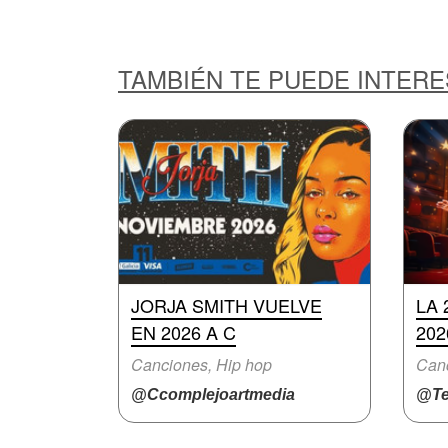
TAMBIÉN TE PUEDE INTER
JORJA SMITH VUELVE
LA 
EN 2026 A C
202
Canciones, Hip hop
Can
@Ccomplejoartmedia
@Te