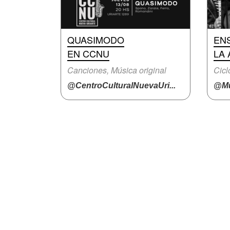
QUASIMODO
EN
EN CCNU
LA 
Canciones, Música original
Cicl
@CentroCulturalNuevaUri...
@Mu