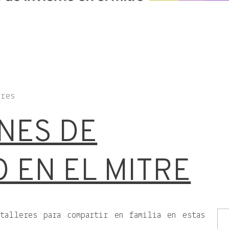
eres
NES DE
 EN EL MITRE
talleres para compartir en familia en estas