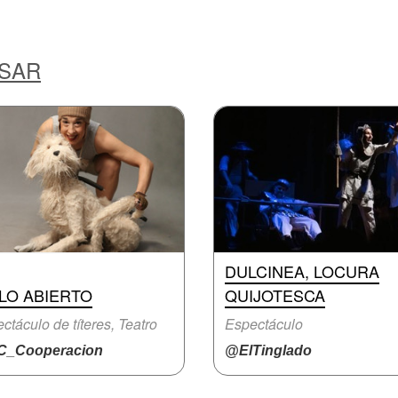
ESAR
DULCINEA, LOCURA
LO ABIERTO
QUIJOTESCA
ctáculo de títeres, Teatro
Espectáculo
_Cooperacion
@ElTinglado