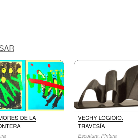
ESAR
MORES DE LA
VECHY LOGIOIO.
ONTERA
TRAVESÍA
ura
Escultura, Pintura