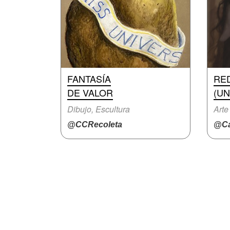
FANTASÍA
RE
DE VALOR
(UN
Dibujo, Escultura
Arte
@CCRecoleta
@Ca