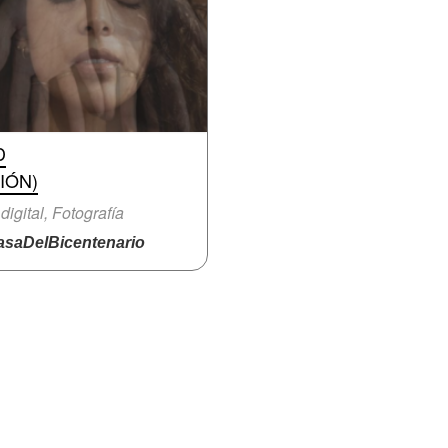
D
IÓN)
 digital, Fotografía
saDelBicentenario