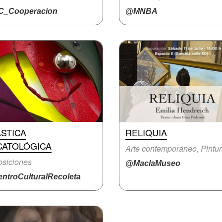
_Cooperacion
@MNBA
STICA
RELIQUIA
CATOLÓGICA
Arte contemporáneo, Pintu
siciones
@MaclaMuseo
ntroCulturalRecoleta