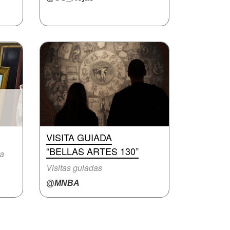
VISITA GUIADA
“BELLAS ARTES 130”
ra
Visitas guiadas
@MNBA