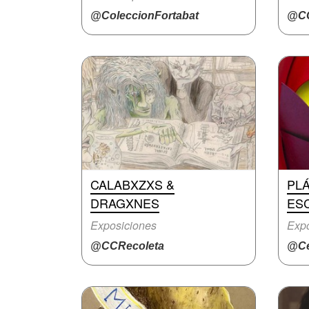
@ColeccionFortabat
@CC
CALABXZXS &
PLÁ
DRAGXNES
ES
Exposiciones
Expo
@CCRecoleta
@Ce