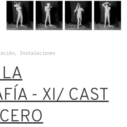
ración, Instalaciones
 LA
ÍA - XI/ CAST
 CERO