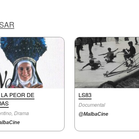
ESAR
 LA PEOR DE
LS83
DAS
Documental
ntino, Drama
@MalbaCine
lbaCine