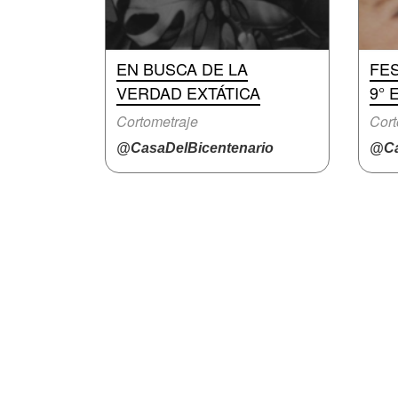
EN BUSCA DE LA
FES
VERDAD EXTÁTICA
9° 
Cortometraje
Cort
@CasaDelBicentenario
@Ca