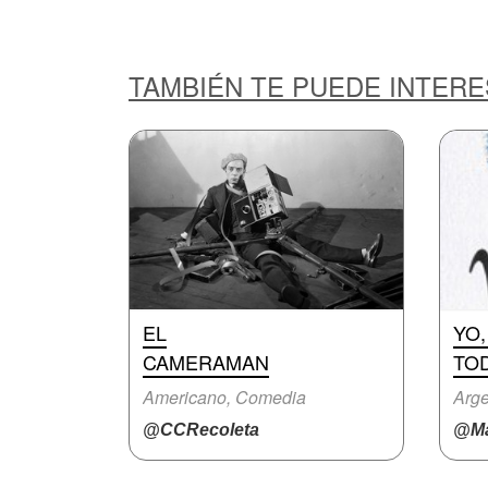
TAMBIÉN TE PUEDE INTER
EL
YO,
CAMERAMAN
TO
Americano, Comedia
Arge
@CCRecoleta
@Ma