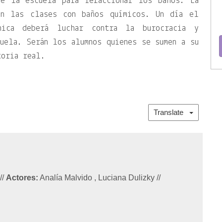
de la escuela para refaccionar los baños. La
an las clases con baños químicos. Un día el
ónica deberá luchar contra la burocracia y
uela. Serán los alumnos quienes se sumen a su
toria real.
Translate
i
//
Actores:
Analía Malvido , Luciana Dulizky
//