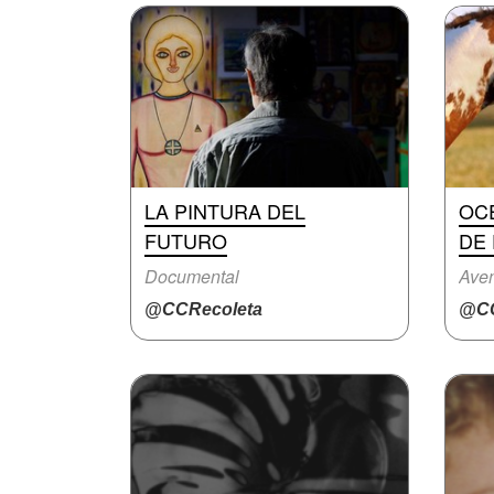
LA PINTURA DEL
OC
FUTURO
DE
Documental
Aven
@CCRecoleta
@CC