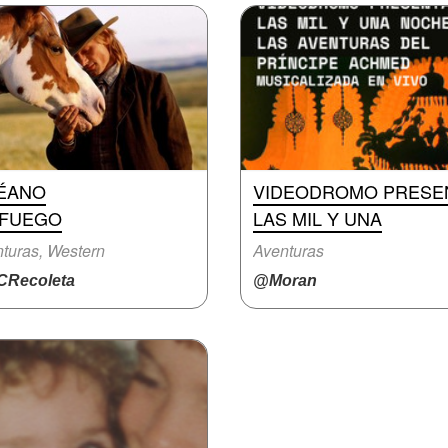
ÉANO
VIDEODROMO PRESE
 FUEGO
LAS MIL Y UNA
turas, Western
Aventuras
Recoleta
@Moran