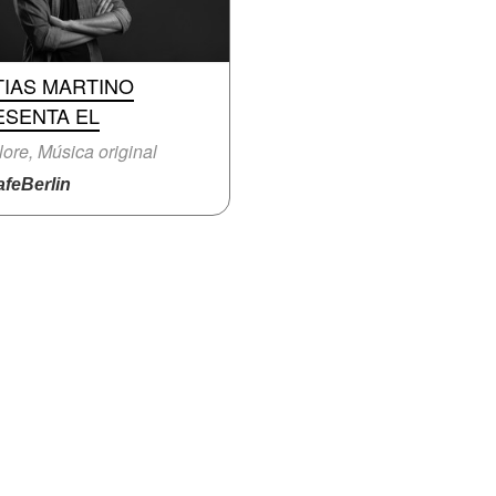
TIAS MARTINO
ESENTA EL
lore, Música original
feBerlin