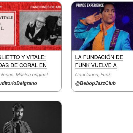
LIETTO Y VITALE:
LA FUNDACIÓN DE
DAS DE CORAL EN
FUNK VUELVE A
iones, Música original
Canciones, Funk
ditorioBelgrano
@BebopJazzClub