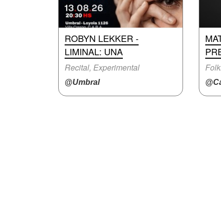
ROBYN LEKKER -
MA
LIMINAL: UNA
PR
Recital, Experimental
Folk
@Umbral
@Ca