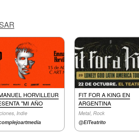
ESAR
MANUEL HORVILLEUR
FIT FOR A KING EN
SENTA "MI AÑO
ARGENTINA
iones, Indie
Metal, Rock
omplejoartmedia
@ElTeatrito