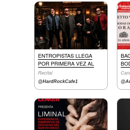
ENTROPISTAS LLEGA
BAG
POR PRIMERA VEZ AL
BO
Recital
Canc
@HardRockCafe1
@Au