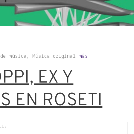
 de música, Música original
más
PI, EX Y
S EN ROSETI
ti.