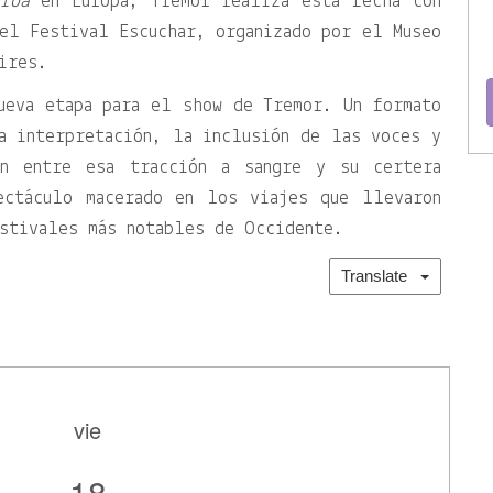
roa
en Europa, Tremor realiza esta fecha con
el Festival Escuchar, organizado por el Museo
ires.
ueva etapa para el show de Tremor. Un formato
a interpretación, la inclusión de las voces y
ón entre esa tracción a sangre y su certera
ectáculo macerado en los viajes que llevaron
stivales más notables de Occidente.
Translate
vie
18