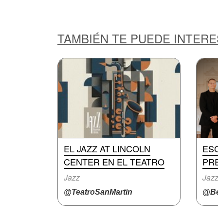
TAMBIÉN TE PUEDE INTER
EL JAZZ AT LINCOLN
ES
CENTER EN EL TEATRO
PR
Jazz
Jazz
@TeatroSanMartin
@Be