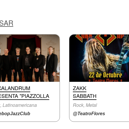
ESAR
CALANDRUM
ZAKK
ESENTA "PIAZZOLLA
SABBATH
, Latinoamericana
Rock, Metal
bopJazzClub
@TeatroFlores