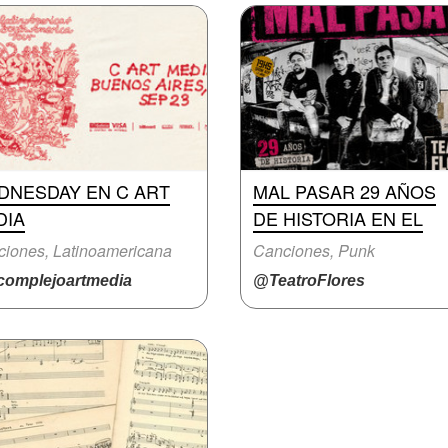
DNESDAY EN C ART
MAL PASAR 29 AÑOS
DIA
DE HISTORIA EN EL
iones, Latinoamericana
Canciones, Punk
omplejoartmedia
@TeatroFlores