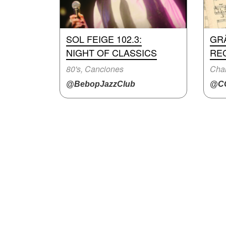
SOL FEIGE 102.3:
GR
NIGHT OF CLASSICS
RE
80's, Canciones
Char
@BebopJazzClub
@CC