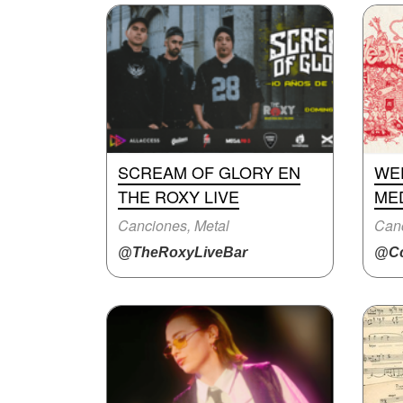
SCREAM OF GLORY EN
WE
THE ROXY LIVE
ME
Canciones, Metal
Canc
@TheRoxyLiveBar
@Cc