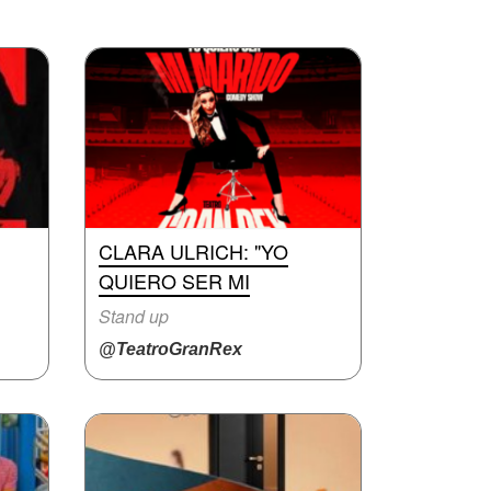
CLARA ULRICH: "YO
QUIERO SER MI
Stand up
@TeatroGranRex