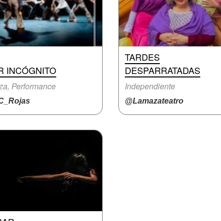
TARDES
R INCÓGNITO
DESPARRATADAS
za, Performance
Independiente
_Rojas
@Lamazateatro