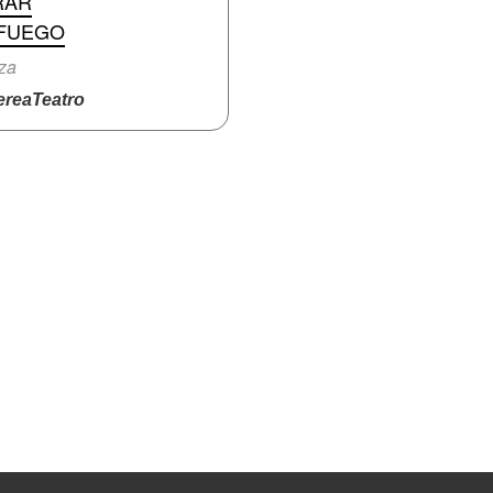
RAR
 FUEGO
za
reaTeatro