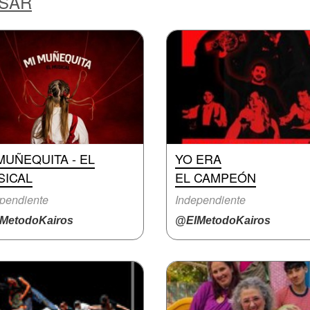
ESAR
MUÑEQUITA - EL
YO ERA
SICAL
EL CAMPEÓN
pendiente
Independiente
MetodoKairos
@ElMetodoKairos