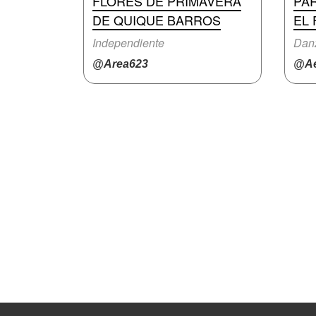
FLORES DE PRIMAVERA
PA
DE QUIQUE BARROS
EL
Independiente
Dan
@Area623
@Ae