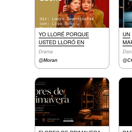
YO LLORÉ PORQUE
UN
USTED LLORÓ EN
MA
Drama
Dan
@Moran
@CC