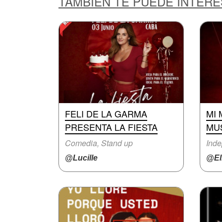
TAMBIÉN TE PUEDE INTER
FELI DE LA GARMA
MI 
PRESENTA LA FIESTA
MU
Comedia, Stand up
Inde
@Lucille
@El