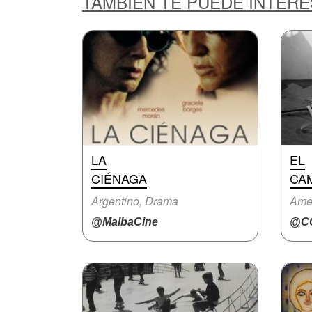
TAMBIÉN TE PUEDE INTER
LA
EL
CIÉNAGA
CA
Argentino, Drama
Ame
@MalbaCine
@CC