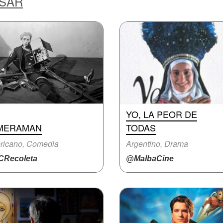
ESAR
YO, LA PEOR DE
MERAMAN
TODAS
ricano, Comedia
Argentino, Drama
Recoleta
@MalbaCine