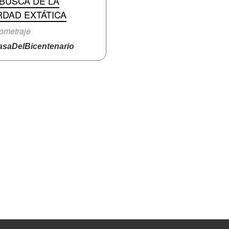
BUSCA DE LA
RDAD EXTÁTICA
ometraje
saDelBicentenario