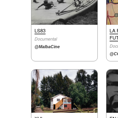
LS83
LA 
FU
Documental
Doc
@MalbaCine
@CC