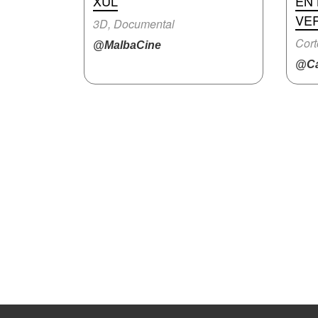
XUL
EN 
VE
3D, Documental
Cort
@MalbaCine
@Ca