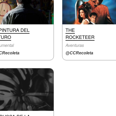
PINTURA DEL
THE
TURO
ROCKETEER
umental
Aventuras
Recoleta
@CCRecoleta