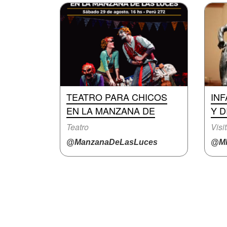
TEATRO PARA CHICOS
INF
EN LA MANZANA DE
Y D
Teatro
Visi
@ManzanaDeLasLuces
@M