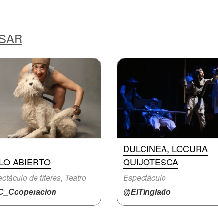
ESAR
DULCINEA, LOCURA
LO ABIERTO
QUIJOTESCA
ctáculo de títeres, Teatro
Espectáculo
_Cooperacion
@ElTinglado