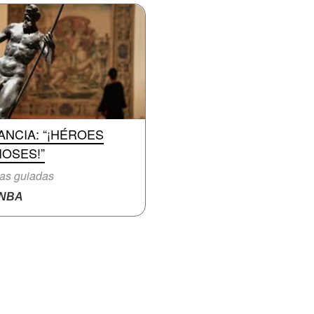
ANCIA: “¡HÉROES
IOSES!”
tas guiadas
NBA