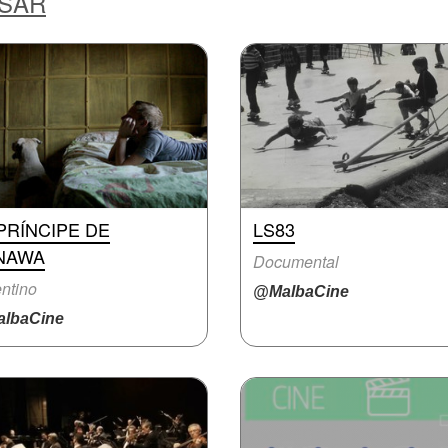
ESAR
PRÍNCIPE DE
LS83
NAWA
Documental
ntino
@MalbaCine
lbaCine