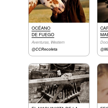
OCÉANO
CAF
DE FUEGO
MA
Aventuras, Western
Doc
@CCRecoleta
@Ma