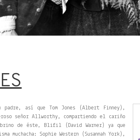
ES
u padre, así que Tom Jones (Albert Finney),
eroso señor Allworthy, compartiendo el cariño
obrino de éste, Blifil (David Warner) ya que
isma muchacha: Sophie Western (Susannah York),