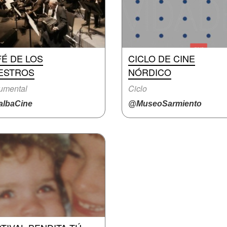
É DE LOS
CICLO DE CINE
ESTROS
NÓRDICO
umental
Ciclo
lbaCine
@MuseoSarmiento