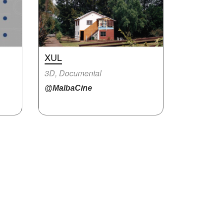
XUL
3D, Documental
@MalbaCine