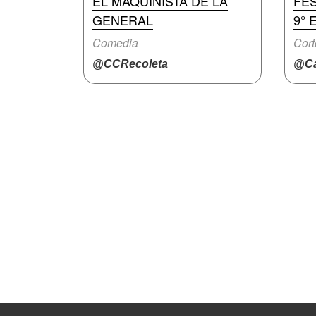
EL MAQUINISTA DE LA
FES
GENERAL
9° 
Comedia
Cort
@CCRecoleta
@Ca