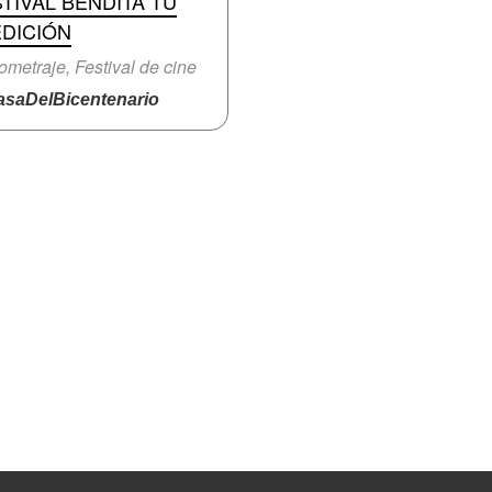
TIVAL BENDITA TÚ
EDICIÓN
ometraje, Festival de cine
saDelBicentenario