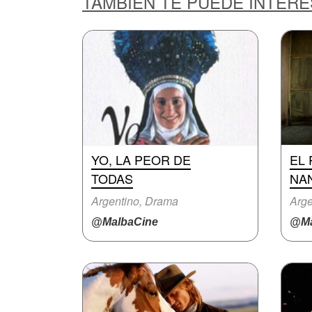
TAMBIÉN TE PUEDE INTER
YO, LA PEOR DE
EL 
TODAS
NA
Argentino, Drama
Arge
@MalbaCine
@Ma