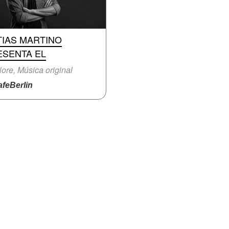
TIAS MARTINO
ESENTA EL
lore, Música original
feBerlin