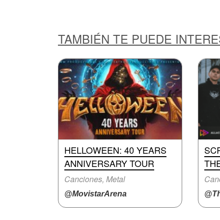
TAMBIÉN TE PUEDE INTER
HELLOWEEN: 40 YEARS
SC
ANNIVERSARY TOUR
THE
Canciones, Metal
Canc
@MovistarArena
@Th