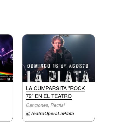
LA CUMPARSITA "ROCK
72" EN EL TEATRO
Canciones, Recital
@TeatroOperaLaPlata