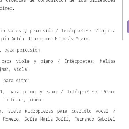
as cátedras de composición de los profesores
diner.
ara voces y percusión / Intérpretes: Virginia
quín Antón. Director: Nicolás Muzio.
, para percusión
 para viola y piano / Intérpretes: Melisa
jman, viola.
, para sitar
1, para piano y saxo / Intérpretes: Pedro
 la Torre, piano.
ón, siete micropiezas para cuarteto vocal /
a Romero, Sofía María Doffi, Fernando Gabriel