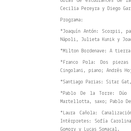
obras de estudiantes de l
Cecilia Pereyra y Diego Gar
Programa:
*Joaquín Antón: Scorpii, p
Nápoli, Julieta Kunik y Joa
*Milton Bordenave: A tierra
*Franco Pola: Dos piezas
Cingolani, piano; Andrés Ho
*Santiago Parias: Sitar Gat
*Pablo De la Torre: Dúo 
Martellotta, saxo; Pablo De
*Laura Cañola: Canalizaci
Intérpretes: Sofía Carolin
Gomory y Lucas Somacal.