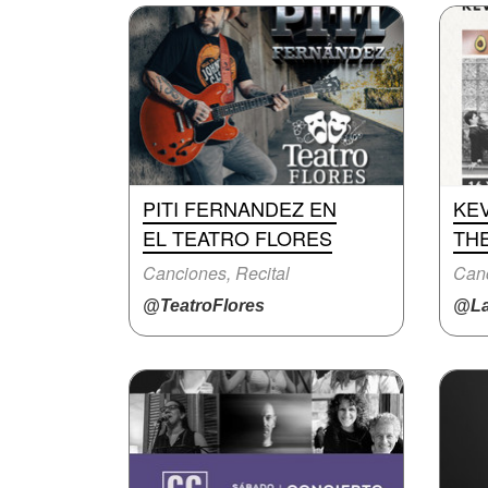
PITI FERNANDEZ EN
KE
EL TEATRO FLORES
THE
Canciones, Recital
Canc
@TeatroFlores
@La