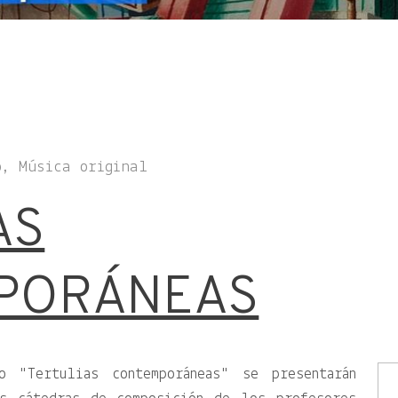
o, Música original
AS
PORÁNEAS
ado
Tertulias contemporáneas
se presentarán