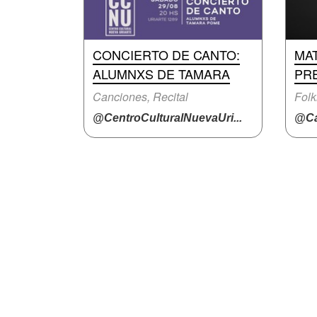
CONCIERTO DE CANTO:
MA
ALUMNXS DE TAMARA
PR
Canciones, Recital
Folk
@CentroCulturalNuevaUri...
@Ca