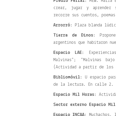
Predio Ferial
: MEW. María 
crear, jugar y aprender 
recorre sus cuentos, poemas
Arrorró
: Plaza blanda lúdic
Tierra de Dinos
: Propon
argentinos que habitaron nu
Espacio LAE
: Experiencia
Malvinas”; “Malvinas baj
(Actividad a partir de los 
Bibliomóvil
: U espacio par
de la lectura. En calle 2. 
Espacio Mil Horas
: Activid
Sector externo Espacio Mil
Espacio INCAA
: Muchachos, 