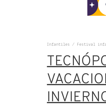
Infantiles / Festival inf
TECNÓPO
VACACIO
INVIERN