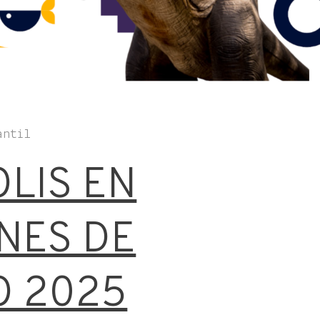
antil
LIS EN
NES DE
O 2025