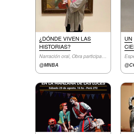
¿DÓNDE VIVEN LAS
UN
HISTORIAS?
CIE
Narración oral, Obra participativa
Espe
@MNBA
@CC