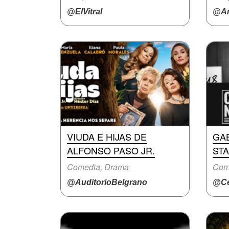
@ElVitral
@An
VIUDA E HIJAS DE
GAB
ALFONSO PASO JR.
ST
Comedia, Drama
Com
@AuditorioBelgrano
@Ce