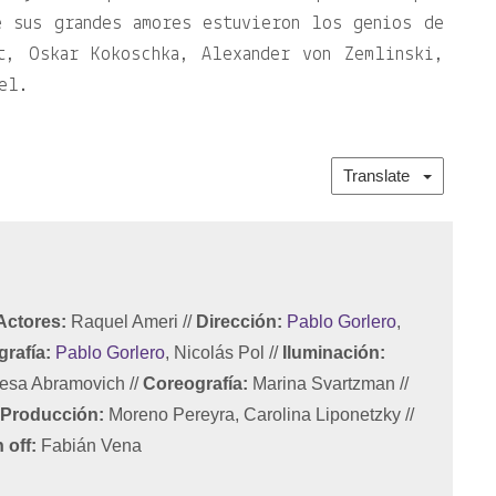
e sus grandes amores estuvieron los genios de
t, Oskar Kokoschka, Alexander von Zemlinski,
el.
Translate
Actores:
Raquel Ameri
//
Dirección:
Pablo Gorlero
,
rafía:
Pablo Gorlero
, Nicolás Pol
//
Iluminación:
esa Abramovich
//
Coreografía:
Marina Svartzman
//
Producción:
Moreno Pereyra, Carolina Liponetzky
//
 off:
Fabián Vena