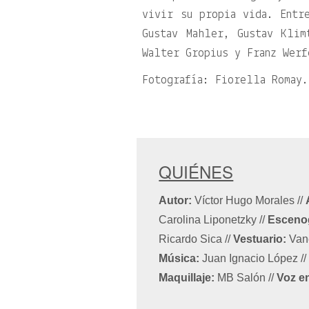
vivir su propia vida. Entr
Gustav Mahler, Gustav Klim
Walter Gropius y Franz Werf
Fotografía: Fiorella Romay.
QUIÉNES
Autor:
Víctor Hugo Morales
//
Carolina Liponetzky
//
Escenog
Ricardo Sica
//
Vestuario:
Van
Música:
Juan Ignacio López
//
Maquillaje:
MB Salón
//
Voz en