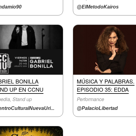
damio90
@ElMetodoKairos
RIEL BONILLA
MÚSICA Y PALABRAS.
AND UP EN CCNU
EPISODIO 35: EDDA
edia, Stand up
Performance
ntroCulturalNuevaUri...
@PalacioLibertad