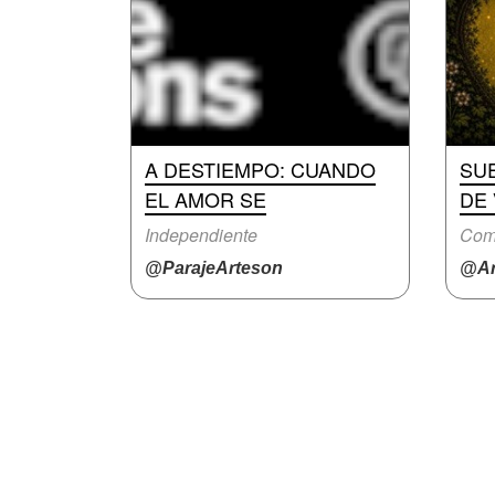
A DESTIEMPO: CUANDO
SU
EL AMOR SE
DE
Independiente
Com
@ParajeArteson
@Ar