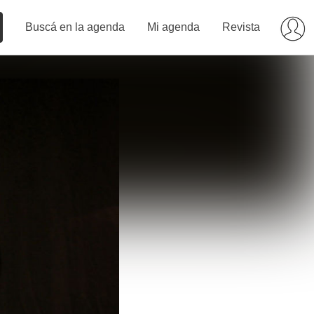
Buscá en la agenda
Mi agenda
Revista