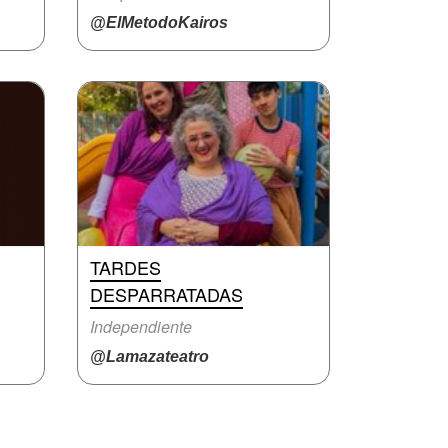
@ElMetodoKairos
TARDES
DESPARRATADAS
Independiente
@Lamazateatro