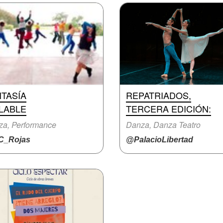
TASÍA
REPATRIADOS,
LABLE
TERCERA EDICIÓN:
za, Performance
Danza, Danza Teatro
_Rojas
@PalacioLibertad