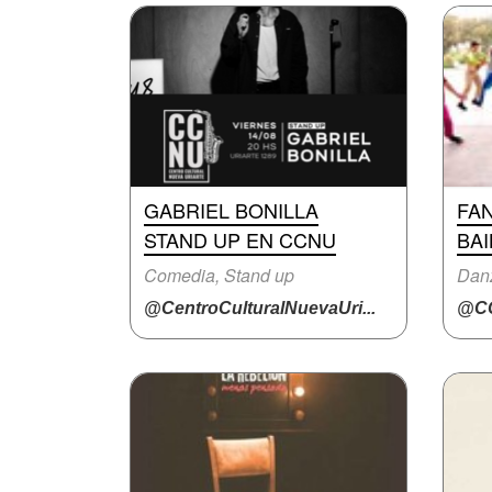
GABRIEL BONILLA
FAN
STAND UP EN CCNU
BAI
Comedia, Stand up
Dan
@CentroCulturalNuevaUri...
@CC