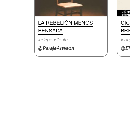
LA REBELIÓN MENOS
CI
PENSADA
BR
Independiente
Inde
@ParajeArteson
@El