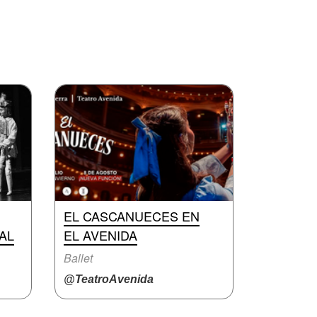
EL CASCANUECES EN
AL
EL AVENIDA
Ballet
@TeatroAvenida