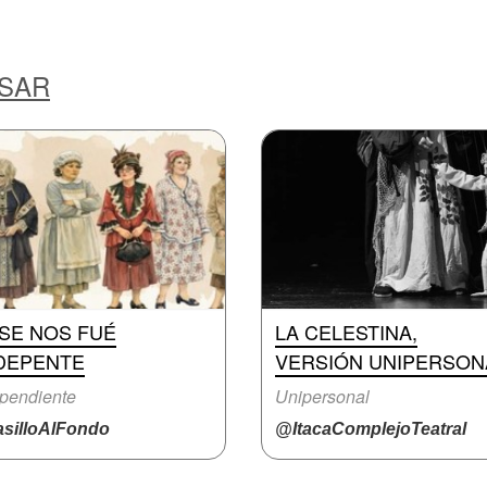
ESAR
. SE NOS FUÉ
LA CELESTINA,
DEPENTE
VERSIÓN UNIPERSON
pendiente
Unipersonal
silloAlFondo
@ItacaComplejoTeatral