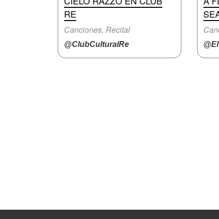
CIELO RAZZO EN CLUB
A F
RE
SEA
Canciones, Recital
Canc
@ClubCulturalRe
@ElT