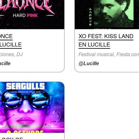
ONCE
XO FEST: KISS LAND
LUCILLE
EN LUCILLE
ciones, DJ
cille
@Lucille