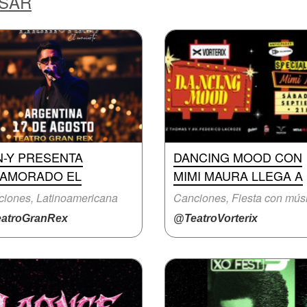
ESAR
N-Y PRESENTA
DANCING MOOD CON
NAMORADO EL
MIMI MAURA LLEGA A
iones, Latinoamericana
atroGranRex
@TeatroVorterix