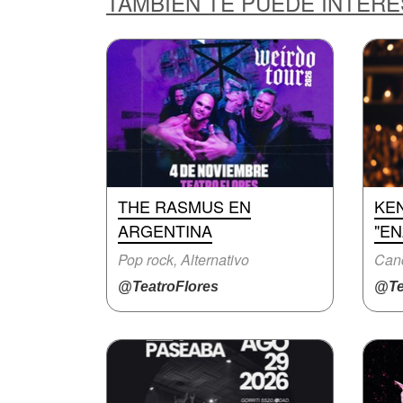
TAMBIÉN TE PUEDE INTER
THE RASMUS EN
KE
ARGENTINA
"E
Pop rock, Alternativo
Canc
@TeatroFlores
@Te