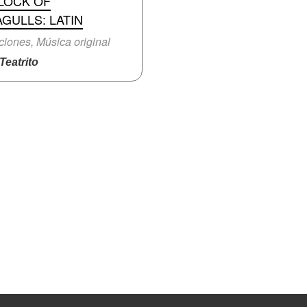
LOCK OF
GULLS: LATIN
iones, Música original
eatrito