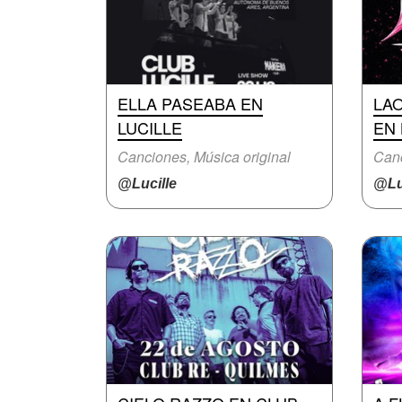
ELLA PASEABA EN
LA
LUCILLE
EN 
Canciones, Música original
Can
@Lucille
@Lu