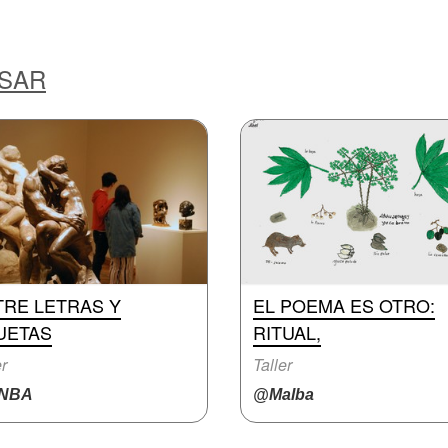
ESAR
TRE LETRAS Y
EL POEMA ES OTRO:
UETAS
RITUAL,
er
Taller
NBA
@Malba