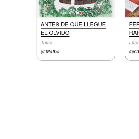
ANTES DE QUE LLEGUE
FER
EL OLVIDO
RA
Taller
Lite
@Malba
@CC