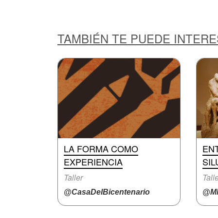
TAMBIÉN TE PUEDE INTER
LA FORMA COMO
EN
EXPERIENCIA
SIL
Taller
Tall
@CasaDelBicentenario
@M