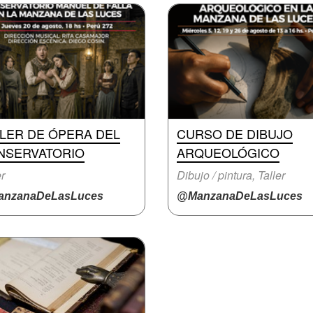
LLER DE ÓPERA DEL
CURSO DE DIBUJO
NSERVATORIO
ARQUEOLÓGICO
er
Dibujo / pintura, Taller
nzanaDeLasLuces
@ManzanaDeLasLuces