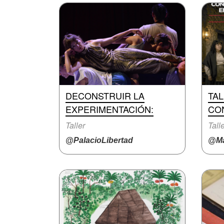
DECONSTRUIR LA
TA
EXPERIMENTACIÓN:
CO
Taller
Tall
@PalacioLibertad
@Ma