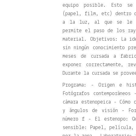
equipo posible. Esto se 
(papel, film, etc) dentro d
a la luz, al que se le r
permite el paso de los ray
material. Objetivos: La id
sin ningún conocimiento pr
meses de cursada a fabric
exponer correctamente, re
Durante la cursada se prove
Programa: - Origen e his
Fotógrafos contemporáneos 
cámara estenopeica - Cómo c
y ángulos de visión - For
número f - El estenopo: Q
sensible: Papel, película, 