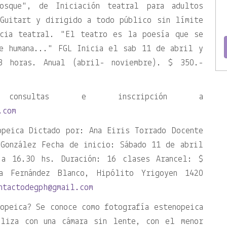
osque
, de Iniciación teatral para adultos
 Guitart y dirigido a todo público sin límite
ncia teatral.
El teatro es la poesía que se
e humana...
FGL Inicia el sab 11 de abril y
 horas. Anual (abril- noviembre). $ 350.-
, consultas e inscripción a
.com
opeica Dictado por: Ana Eiris Torrado Docente
 González Fecha de inicio: Sábado 11 de abril
 a 16.30 hs. Duración: 16 clases Arancel: $
a Fernández Blanco, Hipólito Yrigoyen 1420
ntactodegph@gmail.com
opeica? Se conoce como fotografía estenopeica
aliza con una cámara sin lente, con el menor