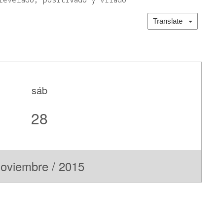
revelado, positivado y virado
Translate
sáb
28
oviembre / 2015