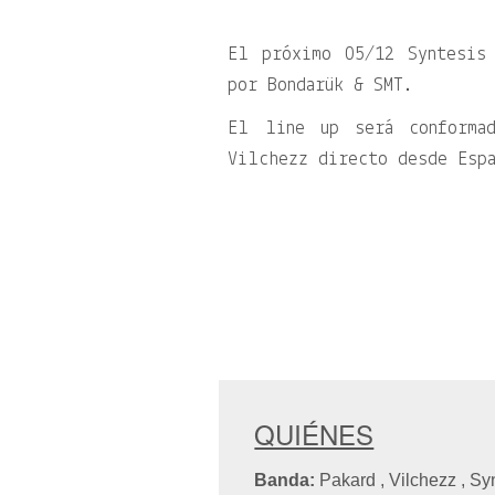
El próximo 05/12 Syntesis
por Bondarük & SMT.
El line up será conforma
Vilchezz directo desde Esp
QUIÉNES
Banda:
Pakard , Vilchezz , S