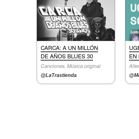
CARCA: A UN MILLÓN
UG
DE AÑOS BLUES 30
EN
Canciones, Música original
Alte
@LaTrastienda
@Mo