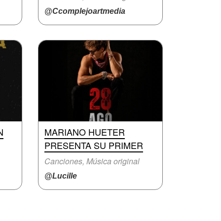
@Ccomplejoartmedia
N
MARIANO HUETER
PRESENTA SU PRIMER
Canciones, Música original
@Lucille