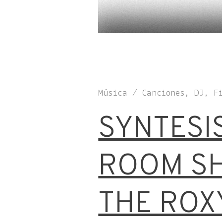
Música / Canciones, DJ, 
SYNTESI
ROOM S
THE ROX