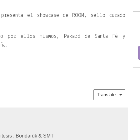
 presenta el showcase de ROOM, sello curado
do por ellos mismos, Pakard de Santa Fé y
aña.
Translate
yntesis , Bondarük & SMT