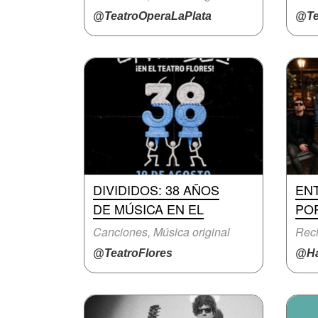
@TeatroOperaLaPlata
@Te
DIVIDIDOS: 38 AÑOS
EN
DE MÚSICA EN EL
PO
Canciones, Música original
Reci
@TeatroFlores
@Ha