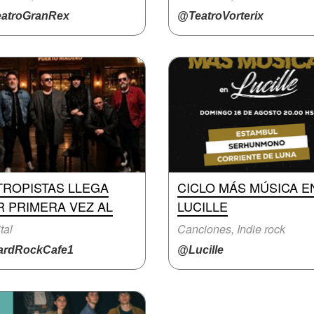
atroGranRex
@TeatroVorterix
TROPISTAS LLEGA
CICLO MÁS MÚSICA E
R PRIMERA VEZ AL
LUCILLE
tal
Canciones, Indie rock
rdRockCafe1
@Lucille