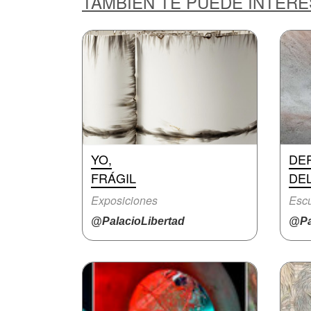
TAMBIÉN TE PUEDE INTER
YO,
DE
FRÁGIL
DE
Exposiciones
Escu
@PalacioLibertad
@Pa