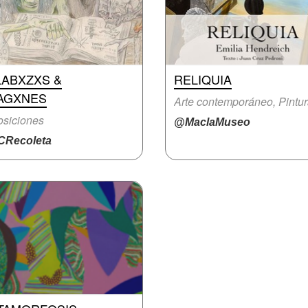
LABXZXS &
RELIQUIA
AGXNES
Arte contemporáneo, Pintu
siciones
@MaclaMuseo
Recoleta