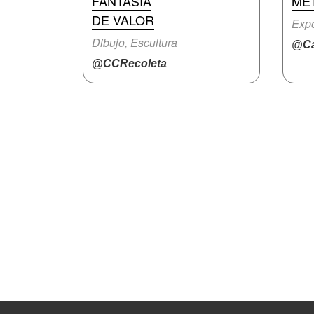
FANTASÍA
ME
DE VALOR
Expo
Dibujo, Escultura
@Ca
@CCRecoleta