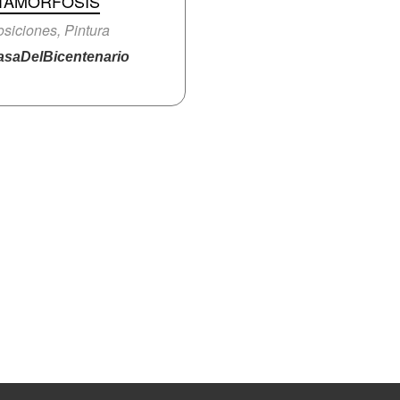
TAMORFOSIS
siciones, Pintura
saDelBicentenario