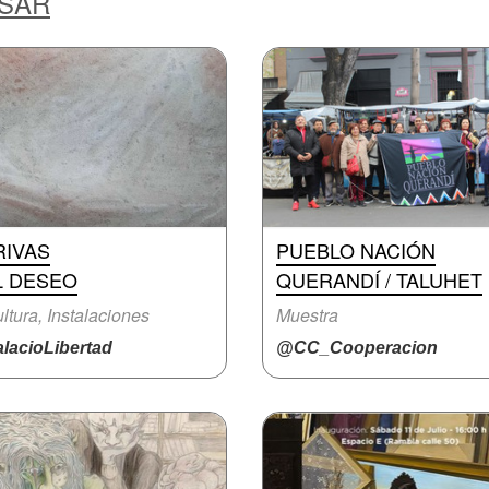
ESAR
RIVAS
PUEBLO NACIÓN
L DESEO
QUERANDÍ / TALUHET
ltura, Instalaciones
Muestra
lacioLibertad
@CC_Cooperacion