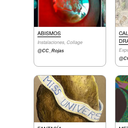
ABISMOS
CA
DR
Instalaciones, Collage
Expo
@CC_Rojas
@CC