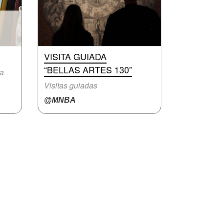
VISITA GUIADA
“BELLAS ARTES 130”
ra
Visitas guiadas
@MNBA