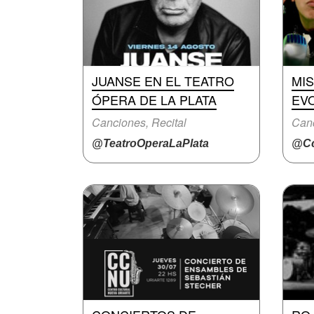
JUANSE EN EL TEATRO
MI
ÓPERA DE LA PLATA
EV
Canciones, Recital
Canc
@TeatroOperaLaPlata
@Cc