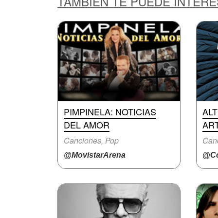
TAMBIÉN TE PUEDE INTER
PIMPINELA: NOTICIAS
ALT
DEL AMOR
AR
Canciones, Pop
Canc
@MovistarArena
@Cc