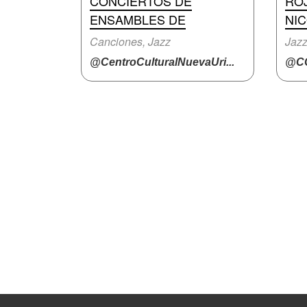
CONCIERTOS DE
ROJ
ENSAMBLES DE
NI
Canciones, Jazz
Jaz
@CentroCulturalNuevaUri...
@CC