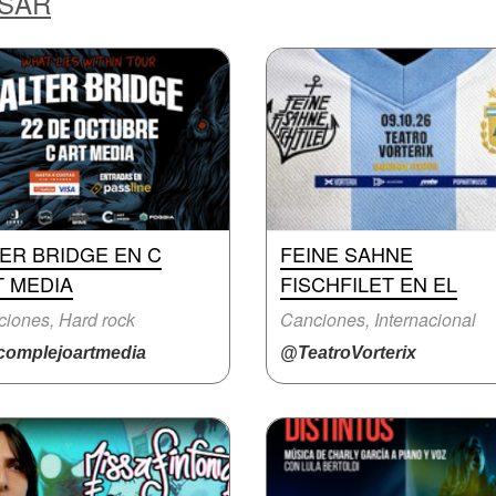
ESAR
ER BRIDGE EN C
FEINE SAHNE
T MEDIA
FISCHFILET EN EL
iones, Hard rock
Canciones, Internacional
omplejoartmedia
@TeatroVorterix