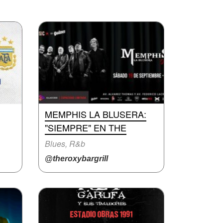
MEMPHIS LA BLUSERA:
"SIEMPRE" EN THE
Blues, R&b
@theroxybargrill