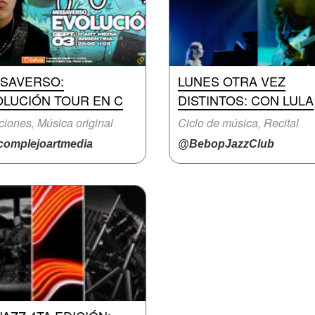
SSAVERSO:
LUNES OTRA VEZ
OLUCIÓN TOUR EN C
DISTINTOS: CON LULA
iones, Música original
Ciclo de música, Recital
omplejoartmedia
@BebopJazzClub