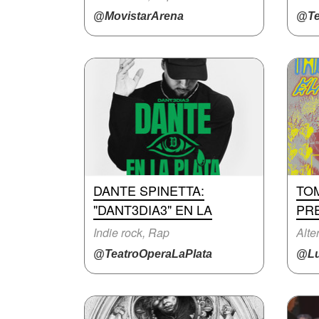
@MovistarArena
@Te
DANTE SPINETTA:
TO
"DANT3DIA3" EN LA
PR
Indie rock, Rap
Alte
@TeatroOperaLaPlata
@Lu