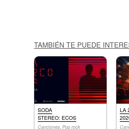
TAMBIÉN TE PUEDE INTER
SODA
LA 
STEREO: ECOS
202
Canciones, Pop rock
Can