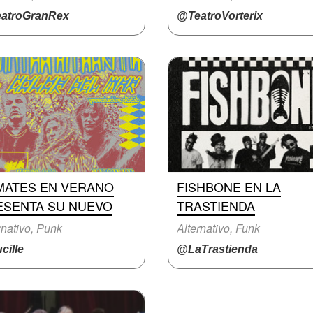
atroGranRex
@TeatroVorterix
MATES EN VERANO
FISHBONE EN LA
ESENTA SU NUEVO
TRASTIENDA
rnativo, Punk
Alternativo, Funk
cille
@LaTrastienda