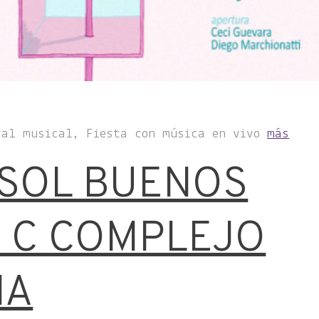
val musical, Fiesta con música en vivo
más
 SOL BUENOS
N C COMPLEJO
IA