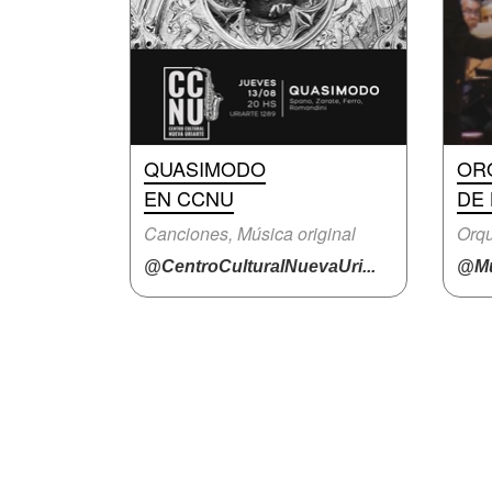
QUASIMODO
OR
EN CCNU
DE 
Canciones, Música original
Orqu
@CentroCulturalNuevaUri...
@Mu