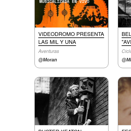
VIDEODROMO PRESENTA
BEL
LAS MIL Y UNA
"A
Aventuras
Cicl
@Moran
@M