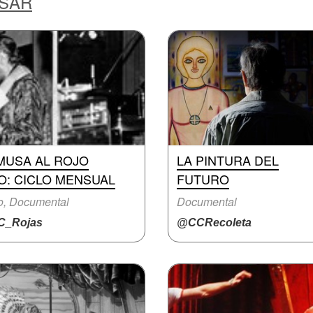
ESAR
MUSA AL ROJO
LA PINTURA DEL
O: CICLO MENSUAL
FUTURO
o, Documental
Documental
_Rojas
@CCRecoleta