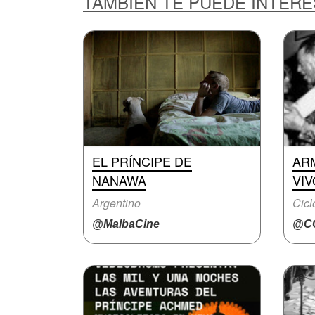
TAMBIÉN TE PUEDE INTER
EL PRÍNCIPE DE
AR
NANAWA
VIV
Argentino
Cicl
@MalbaCine
@CC