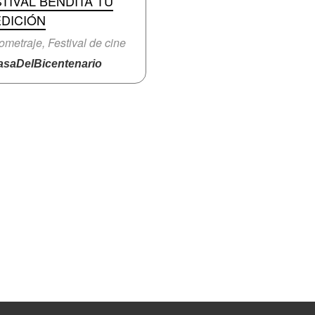
TIVAL BENDITA TÚ
EDICIÓN
ometraje, Festival de cine
saDelBicentenario