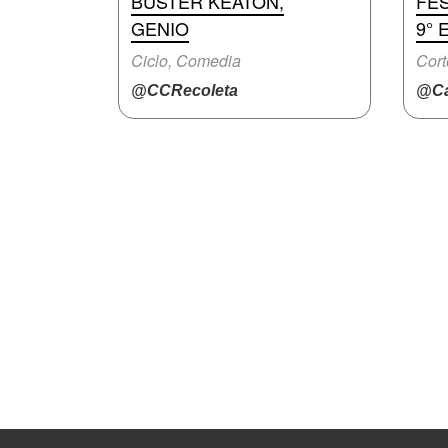
BUSTER KEATON,
FES
GENIO
9° 
Ciclo, Comedia
Cort
@CCRecoleta
@Ca