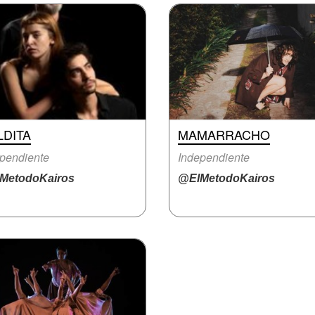
LDITA
MAMARRACHO
pendiente
Independiente
MetodoKairos
@ElMetodoKairos