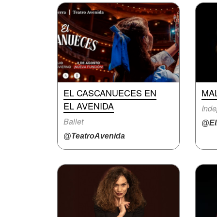
EL CASCANUECES EN
MA
EL AVENIDA
Inde
Ballet
@El
@TeatroAvenida