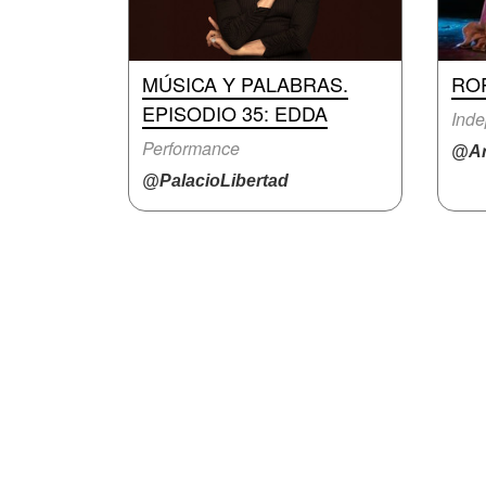
MÚSICA Y PALABRAS.
RO
EPISODIO 35: EDDA
Inde
Performance
@Ar
@PalacioLibertad