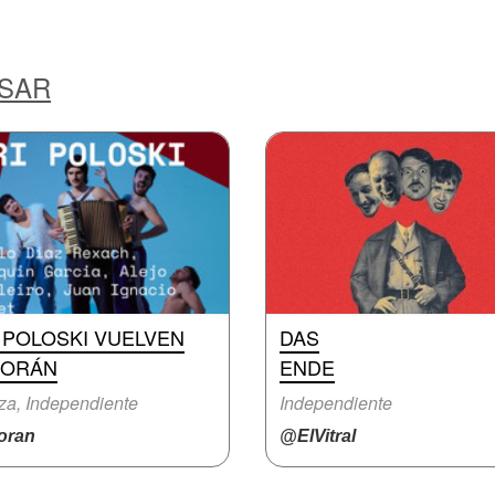
ESAR
 POLOSKI VUELVEN
DAS
MORÁN
ENDE
a, Independiente
Independiente
ran
@ElVitral