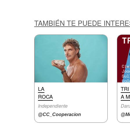
TAMBIÉN TE PUEDE INTER
LA
TRI
ROCA
A 
Independiente
Danz
@CC_Cooperacion
@Mo