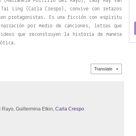
n (Marianela Portillo del Rayo), Lady Ray Van
 Tai Ling (Carla Crespo), convive con retazos
on protagonistas. Es una ficción con espíritu
 narración por medio de canciones, letras que
videos que reconstruyen la historia de manera
cótica.
Translate
l Rayo, Guillermina Etkin,
Carla Crespo