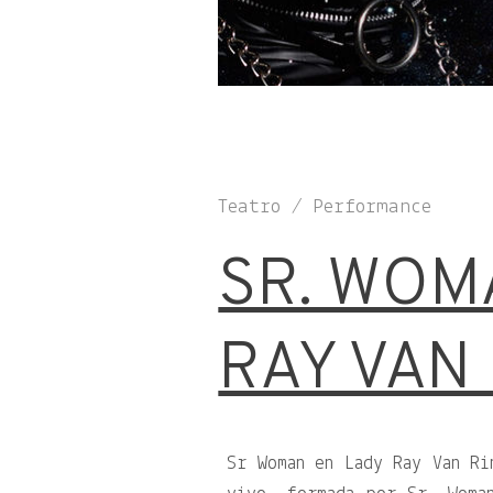
Teatro / Performance
SR. WOM
RAY VAN
Sr Woman en Lady Ray Van Ri