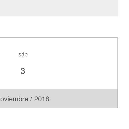
sáb
3
oviembre / 2018