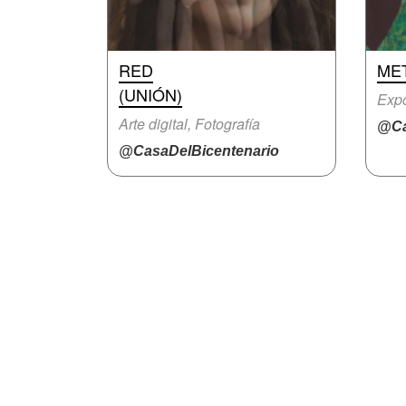
RED
ME
(UNIÓN)
Expo
Arte digital, Fotografía
@Ca
@CasaDelBicentenario