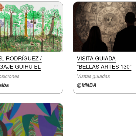
L RODRÍGUEZ /
VISITA GUIADA
GAJE GUIHU EL
“BELLAS ARTES 130”
siciones
Visitas guiadas
lba
@MNBA