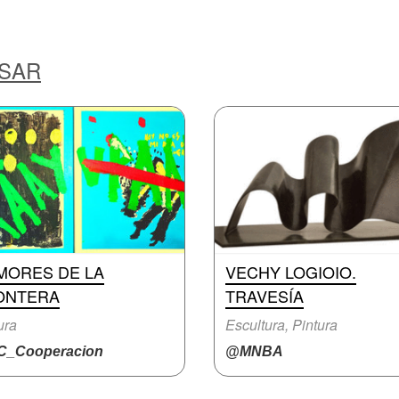
ESAR
MORES DE LA
VECHY LOGIOIO.
ONTERA
TRAVESÍA
ura
Escultura, Pintura
_Cooperacion
@MNBA