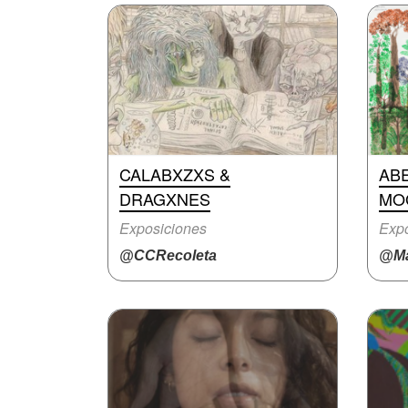
CALABXZXS &
ABE
DRAGXNES
MO
Exposiciones
Expo
@CCRecoleta
@Ma