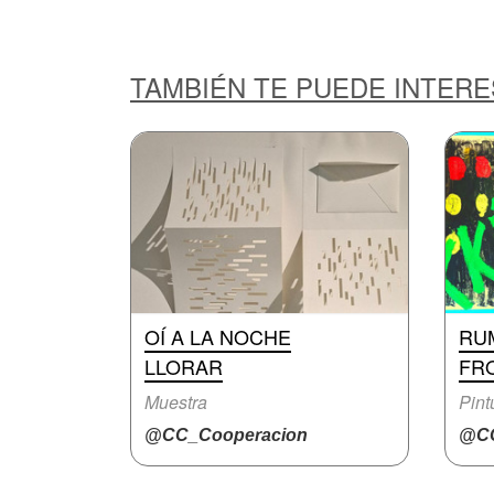
TAMBIÉN TE PUEDE INTER
OÍ A LA NOCHE
RU
LLORAR
FR
Muestra
Pint
@CC_Cooperacion
@CC