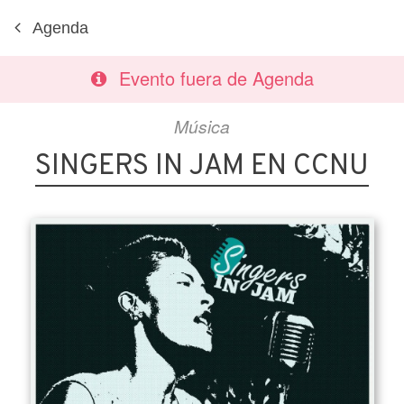
Agenda
Evento fuera de Agenda
Música
SINGERS IN JAM EN CCNU