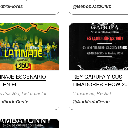
atroFlores
@BebopJazzClub
TINAJE ESCENARIO
REY GARUFA Y SUS
º EN EL
TIMADORES SHOW 20
ovisación, Instrumental
Canciones, Recital
ditorioOeste
@AuditorioOeste