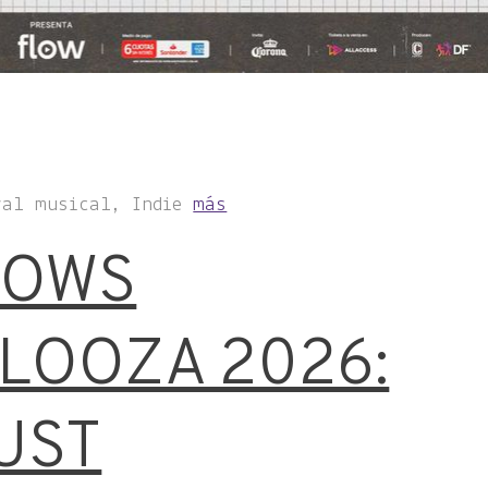
val musical, Indie
más
HOWS
LOOZA 2026:
UST