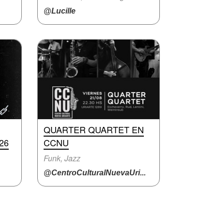
@Lucille
QUARTER QUARTET EN
26
CCNU
Funk, Jazz
@CentroCulturalNuevaUri...