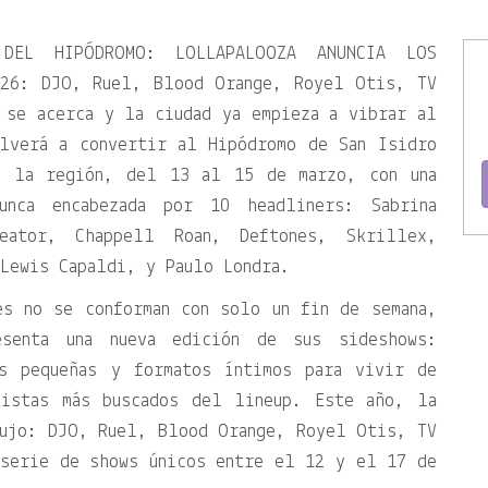
DEL HIPÓDROMO: LOLLAPALOOZA ANUNCIA LOS
026: DJO, Ruel, Blood Orange, Royel Otis, TV
 se acerca y la ciudad ya empieza a vibrar al
lverá a convertir al Hipódromo de San Isidro
e la región, del 13 al 15 de marzo, con una
unca encabezada por 10 headliners: Sabrina
eator, Chappell Roan, Deftones, Skrillex,
Lewis Capaldi, y Paulo Londra.
es no se conforman con solo un fin de semana,
esenta una nueva edición de sus sideshows:
ás pequeñas y formatos íntimos para vivir de
tistas más buscados del lineup. Este año, la
lujo: DJO, Ruel, Blood Orange, Royel Otis, TV
 serie de shows únicos entre el 12 y el 17 de