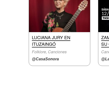
LUCIANA JURY EN
ZA
ITUZAINGÓ
SU
Folklore, Canciones
Canc
@CasaSonora
@La