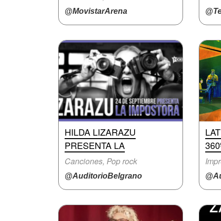
@MovistarArena
@Te
HILDA LIZARAZU
LA
PRESENTA LA
360
Canciones, Pop rock
Impr
@AuditorioBelgrano
@Au