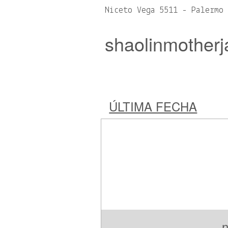
Niceto Vega 5511 - Palerm
shaolinmother
ÚLTIMA FECHA
n