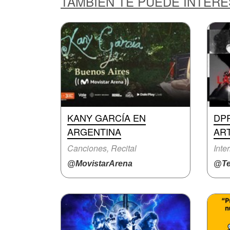
TAMBIÉN TE PUEDE INTER
KANY GARCÍA EN
DP
ARGENTINA
ART
Canciones, Recital
Inte
@MovistarArena
@Te