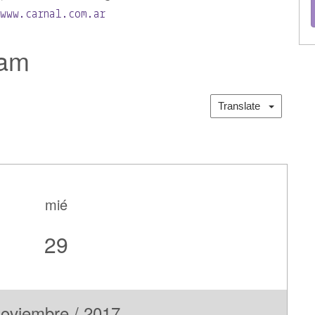
o
www.carnal.com.ar
jam
Translate
mié
29
oviembre / 2017