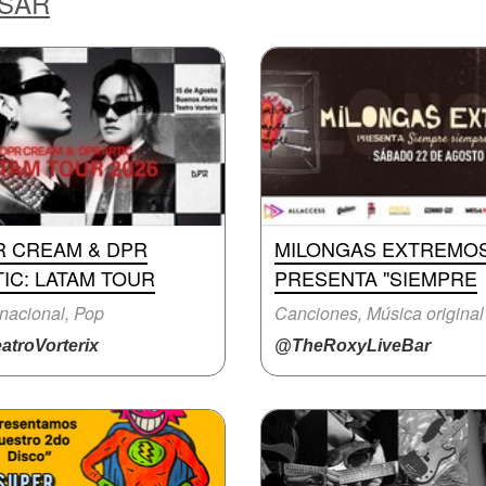
ESAR
R CREAM & DPR
MILONGAS EXTREMO
IC: LATAM TOUR
PRESENTA "SIEMPRE
rnacional, Pop
Canciones, Música original
atroVorterix
@TheRoxyLiveBar