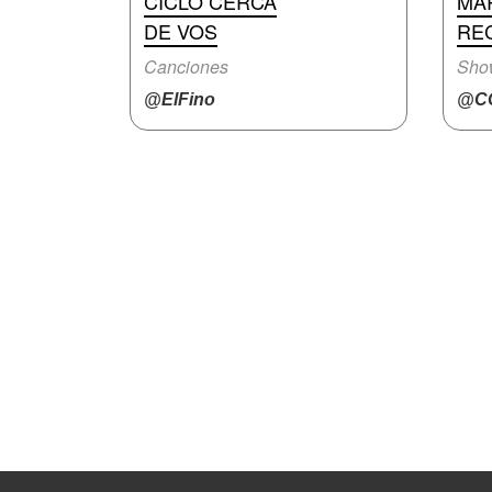
CICLO CERCA
MA
DE VOS
RE
Canciones
Show
@ElFino
@CC