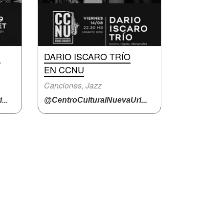
N
DARIO ISCARO TRÍO
EN CCNU
Canciones, Jazz
..
@CentroCulturalNuevaUri...