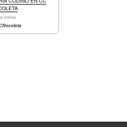
RÍA CODINO EN CC
COLETA
 íntimo
Recoleta