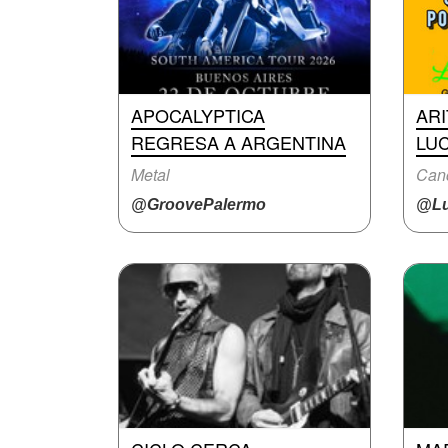
APOCALYPTICA
AR
REGRESA A ARGENTINA
LUC
Metal
Canc
@GroovePalermo
@Lu