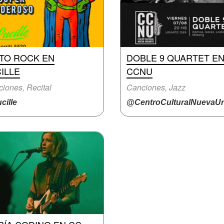
ITO ROCK EN
DOBLE 9 QUARTET E
ILLE
CCNU
iones, Recital
Canciones, Jazz
cille
@CentroCulturalNuevaUri.