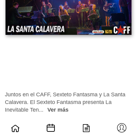
Juntos en el CAFF, Sexteto Fantasma y La Santa
Calavera. El Sexteto Fantasma presenta La
Inevitable Ten...
Ver más