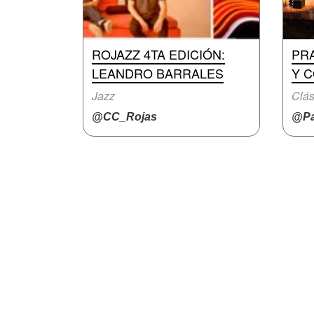
ROJAZZ 4TA EDICIÓN:
PR
LEANDRO BARRALES
Y 
Jazz
Clás
@CC_Rojas
@Pa