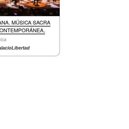
ANA. MÚSICA SACRA
CONTEMPORÁNEA,
ica
lacioLibertad