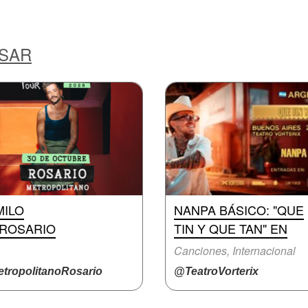
ESAR
MILO
NANPA BÁSICO: "QUE
 ROSARIO
TIN Y QUE TAN" EN
Canciones, Internacional
tropolitanoRosario
@TeatroVorterix