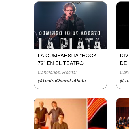
LA CUMPARSITA "ROCK
DIV
72" EN EL TEATRO
DE 
Canciones, Recital
Canc
@TeatroOperaLaPlata
@Te