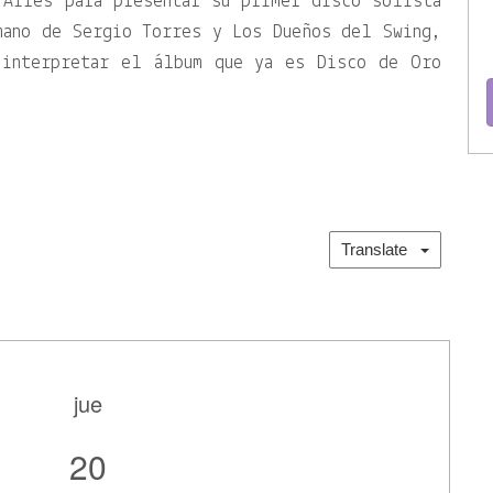
 Aires para presentar su primer disco solista
mano de Sergio Torres y Los Dueños del Swing,
 interpretar el álbum que ya es Disco de Oro
Translate
jue
20