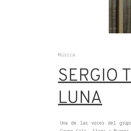
Música
SERGIO 
LUNA
Una de las voces del grup