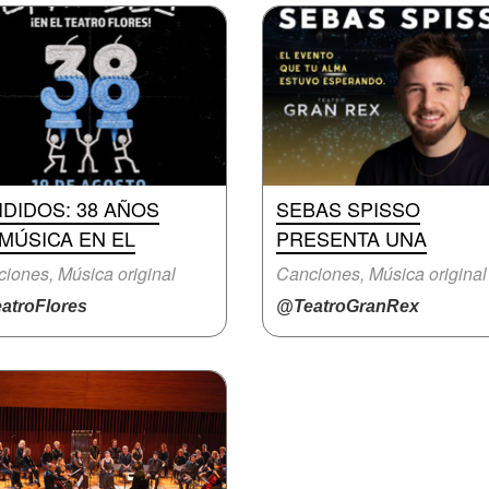
IDIDOS: 38 AÑOS
SEBAS SPISSO
MÚSICA EN EL
PRESENTA UNA
iones, Música original
Canciones, Música original
atroFlores
@TeatroGranRex