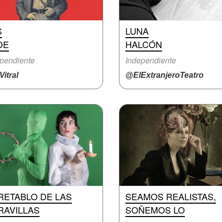
S
LUNA
DE
HALCÓN
pendiente
Independiente
itral
@ElExtranjeroTeatro
RETABLO DE LAS
SEAMOS REALISTAS,
RAVILLAS
SOÑEMOS LO