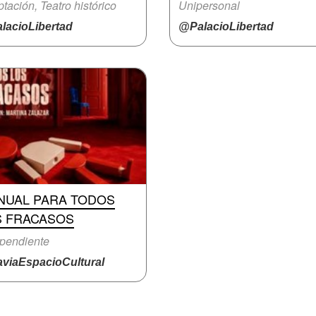
tación, Teatro histórico
Unipersonal
lacioLibertad
@PalacioLibertad
NUAL PARA TODOS
S FRACASOS
pendiente
viaEspacioCultural