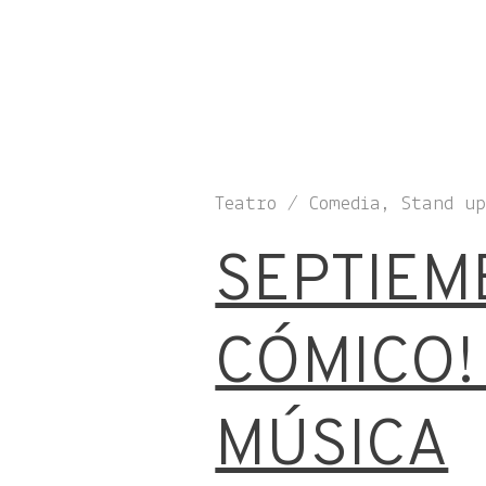
Teatro / Comedia, Stand u
SEPTIEM
CÓMICO! 
MÚSICA