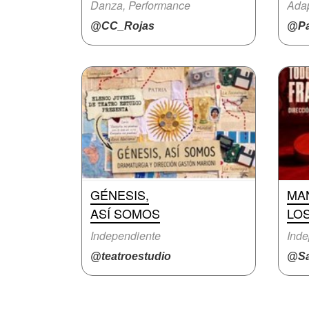
Danza, Performance
Adap
@CC_Rojas
@Pa
GÉNESIS,
MA
ASÍ SOMOS
LO
Independiente
Inde
@teatroestudio
@Sa