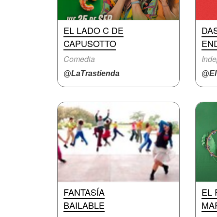
EL LADO C DE
DA
CAPUSOTTO
EN
Comedia
Inde
@LaTrastienda
@ElV
FANTASÍA
EL 
BAILABLE
MA