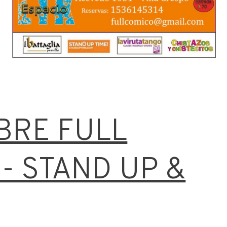
p
BRE FULL
- STAND UP &