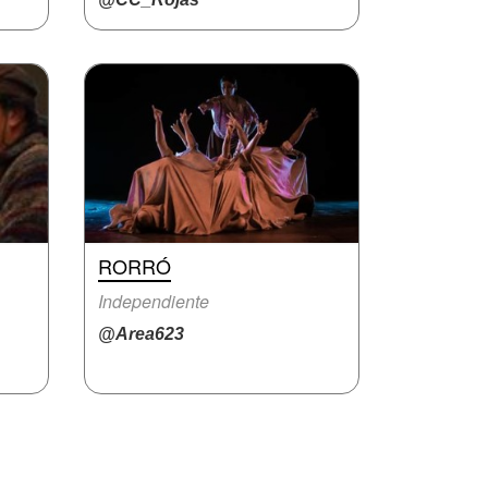
RORRÓ
Independiente
@Area623