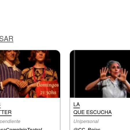
ESAR
S
LA
TTER
QUE ESCUCHA
pendiente
Unipersonal
acaComplejoTeatral
@CC_Rojas