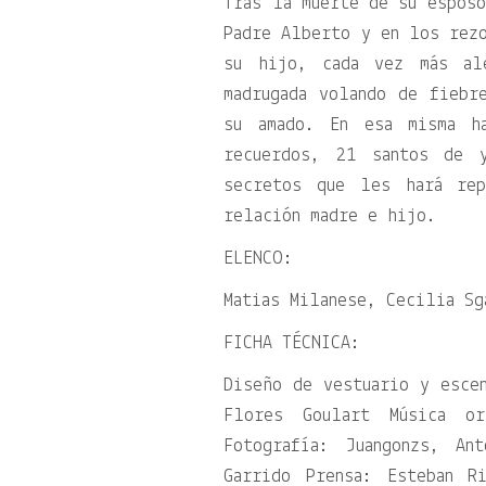
Tras la muerte de su esposo
Padre Alberto y en los rezo
su hijo, cada vez más al
madrugada volando de fiebr
su amado. En esa misma h
recuerdos, 21 santos de 
secretos que les hará rep
relación madre e hijo.
ELENCO:
Matias Milanese, Cecilia Sg
FICHA TÉCNICA:
Diseño de vestuario y esce
Flores Goulart Música or
Fotografía: Juangonzs, An
Garrido Prensa: Esteban R