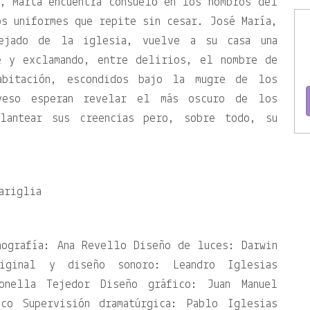
, Marta encuentra consuelo en los hombros del
s uniformes que repite sin cesar. José María,
ejado de la iglesia, vuelve a su casa una
e y exclamando, entre delirios, el nombre de
abitación, escondidos bajo la mugre de los
yeso esperan revelar el más oscuro de los
lantear sus creencias pero, sobre todo, su
ariglia
nografía: Ana Revello Diseño de luces: Darwin
iginal y diseño sonoro: Leandro Iglesias
tonella Tejedor Diseño gráfico: Juan Manuel
ico Supervisión dramatúrgica: Pablo Iglesias