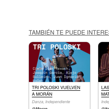
TAMBIÉN TE PUEDE INTER
TRI POLOSKI VUELVEN
LA
A MORÁN
MA
Danza, Independiente
Inde
@Moran
@It