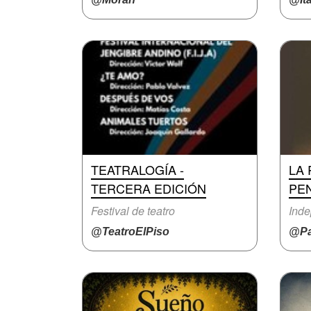
TEATRALOGÍA -
LA
TERCERA EDICIÓN
PE
Festival de teatro
Inde
@TeatroElPiso
@Pa