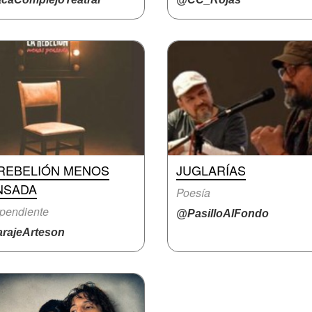
 REBELIÓN MENOS
JUGLARÍAS
NSADA
Poesía
pendiente
@PasilloAlFondo
rajeArteson