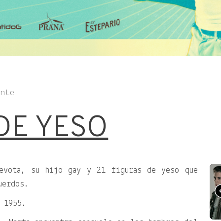
ente
DE YESO
devota, su hijo gay y 21 figuras de yeso que
uerdos.
 1955.