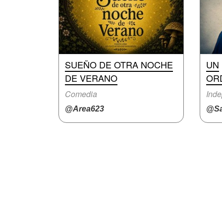
SUEÑO DE OTRA NOCHE
UN
DE VERANO
OR
Comedia
Inde
@Area623
@Sa