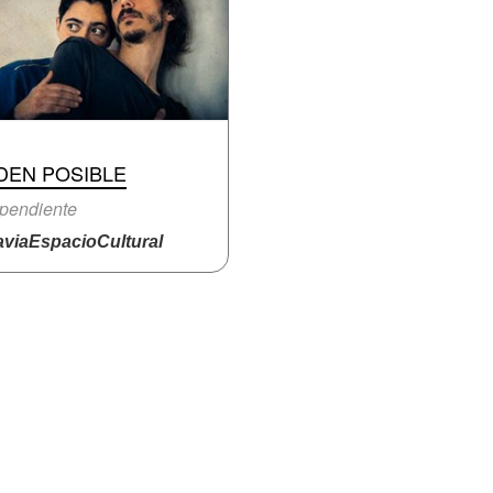
DEN POSIBLE
pendiente
viaEspacioCultural