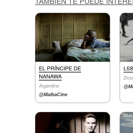
TAMBIÉN TE PUEDE INTER
EL PRÍNCIPE DE
LS8
NANAWA
Doc
Argentino
@Ma
@MalbaCine