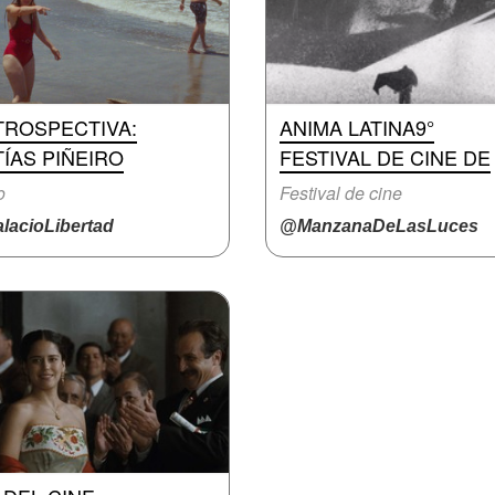
TROSPECTIVA:
ANIMA LATINA9°
ÍAS PIÑEIRO
FESTIVAL DE CINE DE
o
Festival de cine
lacioLibertad
@ManzanaDeLasLuces