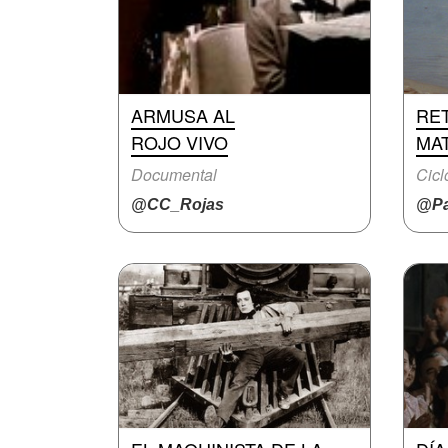
ARMUSA AL
RE
ROJO VIVO
MAT
Documental
Cicl
@CC_Rojas
@Pa