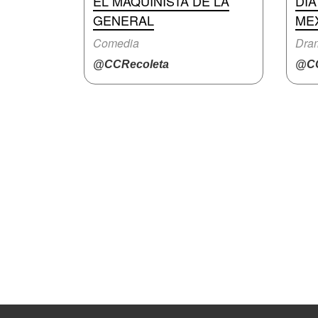
EL MAQUINISTA DE LA
DÍA
GENERAL
ME
Comedia
Dra
@CCRecoleta
@CC