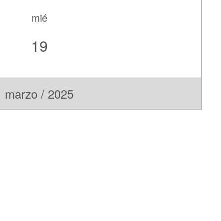
mié
19
marzo / 2025