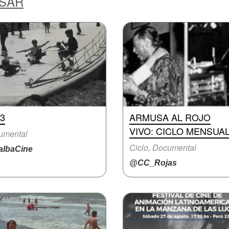
ESAR
3
ARMUSA AL ROJO
VIVO: CICLO MENSUA
umental
Ciclo, Documental
lbaCine
@CC_Rojas