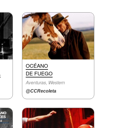
OCÉANO
L
DE FUEGO
Aventuras, Western
@CCRecoleta