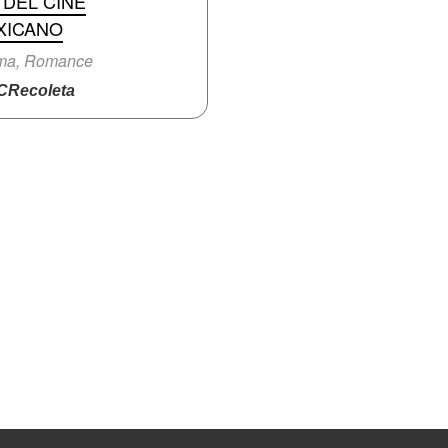
 DEL CINE
XICANO
ma, Romance
Recoleta