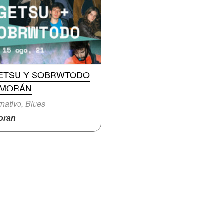
ETSU Y SOBRWTODO
 MORÁN
rnativo, Blues
ran