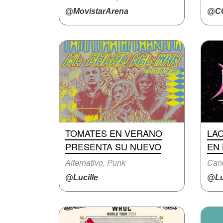
@MovistarArena
@C
TOMATES EN VERANO
LA
PRESENTA SU NUEVO
EN 
Alternativo, Punk
Can
@Lucille
@Lu