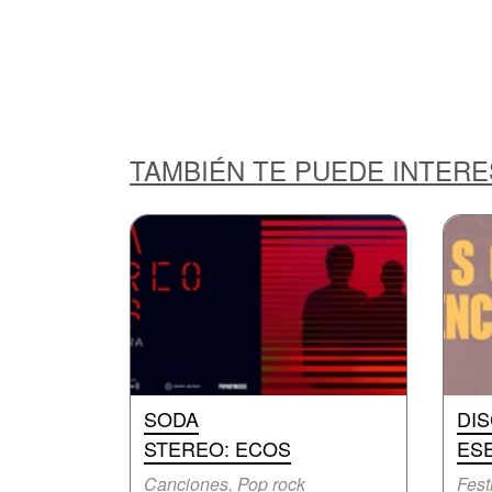
TAMBIÉN TE PUEDE INTER
SODA
DI
STEREO: ECOS
ES
Canciones, Pop rock
Fest