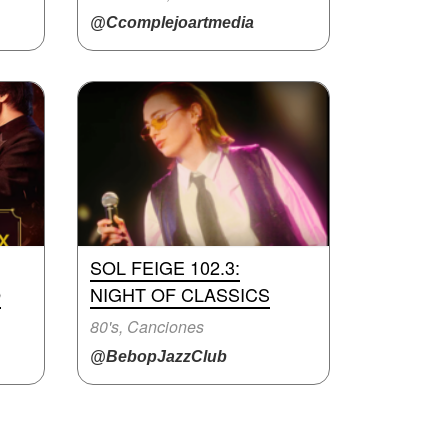
@Ccomplejoartmedia
SOL FEIGE 102.3:
O
NIGHT OF CLASSICS
80's, Canciones
@BebopJazzClub