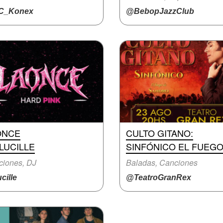
C_Konex
@BebopJazzClub
ONCE
CULTO GITANO:
LUCILLE
SINFÓNICO EL FUEG
ciones, DJ
Baladas, Canciones
cille
@TeatroGranRex