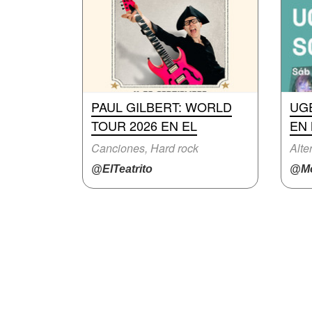
PAUL GILBERT: WORLD
UG
TOUR 2026 EN EL
EN
Canciones, Hard rock
Alte
@ElTeatrito
@Mo