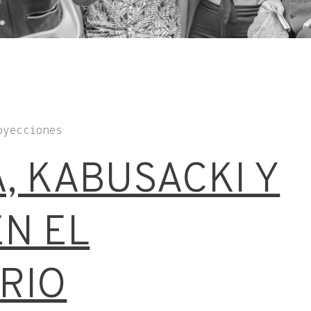
oyecciones
, KABUSACKI Y
N EL
RIO