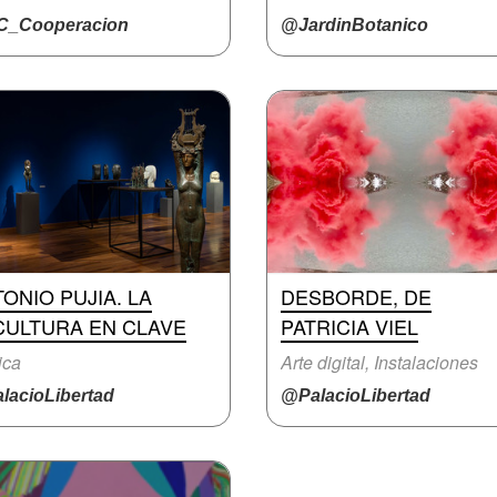
_Cooperacion
@JardinBotanico
ONIO PUJIA. LA
DESBORDE, DE
CULTURA EN CLAVE
PATRICIA VIEL
ica
Arte digital, Instalaciones
lacioLibertad
@PalacioLibertad