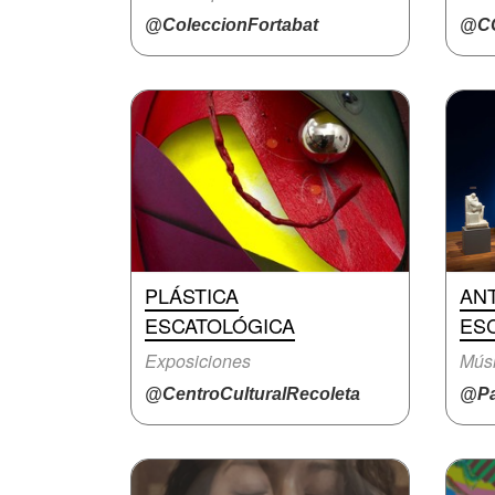
@ColeccionFortabat
@CC
PLÁSTICA
ANT
ESCATOLÓGICA
ES
Exposiciones
Mús
@CentroCulturalRecoleta
@Pa