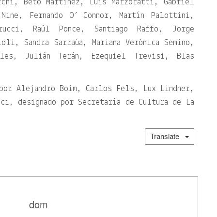
rchi, Beto Martínez, Luis Marzoratti, Gabriel
 Nine, Fernando O´ Connor, Martín Palottini,
rucci, Raúl Ponce, Santiago Raffo, Jorge
oli, Sandra Sarraúa, Mariana Verónica Semino,
ales, Julián Terán, Ezequiel Trevisi, Blas
por Alejandro Boim, Carlos Fels, Lux Lindner,
ci, designado por Secretaría de Cultura de La
Translate
dom