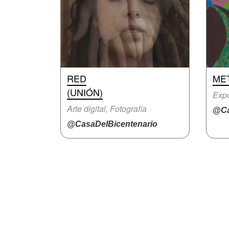
RED
ME
(UNIÓN)
Expo
Arte digital, Fotografía
@Ca
@CasaDelBicentenario