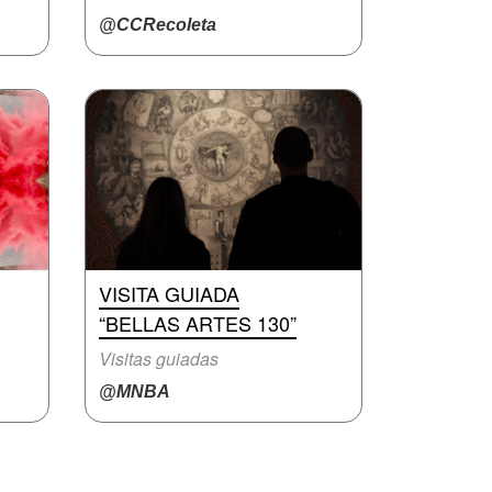
@CCRecoleta
VISITA GUIADA
“BELLAS ARTES 130”
Visitas guiadas
@MNBA