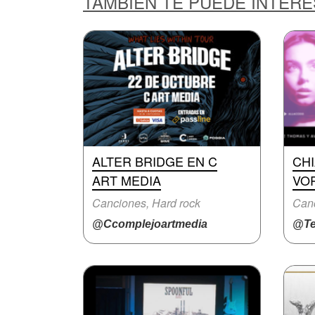
TAMBIÉN TE PUEDE INTER
ALTER BRIDGE EN C
CHI
ART MEDIA
VO
Canciones, Hard rock
Canc
@Ccomplejoartmedia
@Te