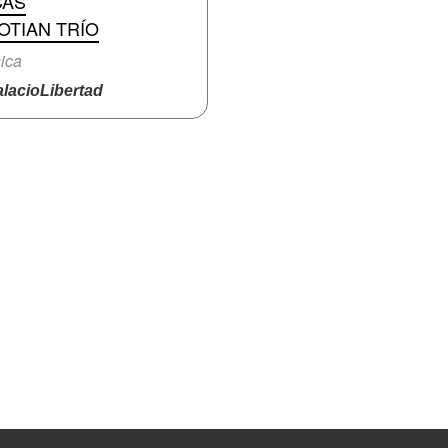
CAS
OTIAN TRÍO
ica
lacioLibertad