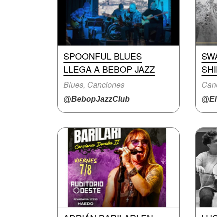
SPOONFUL BLUES
SW
LLEGA A BEBOP JAZZ
SH
Blues, Canciones
Canc
@BebopJazzClub
@ElT