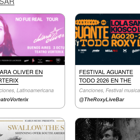
ESAR
ARA OLIVER EN
FESTIVAL AGUANTE
RTERIX
TODO 2026 EN THE
iones, Latinoamericana
Canciones, Festival musica
atroVorterix
@TheRoxyLiveBar