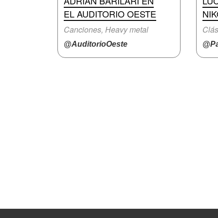
ADRIÁN BARILARI EN
LU
EL AUDITORIO OESTE
NIK
Canciones, Heavy metal
Clás
@AuditorioOeste
@Pa