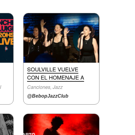
SOULVILLE VUELVE
CON EL HOMENAJE A
l
Canciones, Jazz
@BebopJazzClub