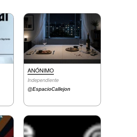
ANÓNIMO
Independiente
@EspacioCallejon