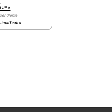
S
GUAS
pendiente
imalTeatro