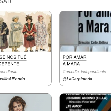
ESAR
. SE NOS FUÉ
POR AMAR
DEPENTE
A MARA
pendiente
Comedia, Independiente
silloAlFondo
@LaCarpinteria