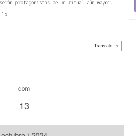
serán protagonistas de un ritual aún mayor.
llo
Translate
dom
13
octubre / 2024