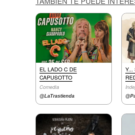
TAMBIÉN TE PUEDE INTER
EL LADO C DE
Y..
CAPUSOTTO
RE
Comedia
Inde
@LaTrastienda
@Pa