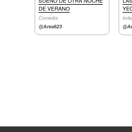
SUEÑO DE OTRA NOCHE
LA
DE VERANO
YE
Comedia
Inde
@Area623
@An