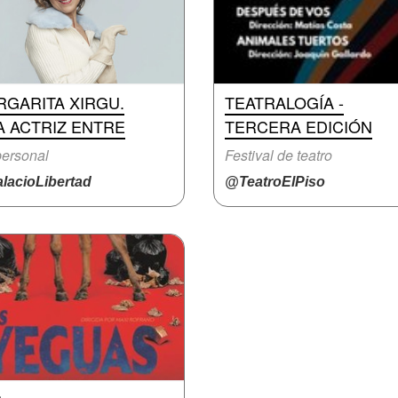
RGARITA XIRGU.
TEATRALOGÍA -
A ACTRIZ ENTRE
TERCERA EDICIÓN
ersonal
Festival de teatro
lacioLibertad
@TeatroElPiso