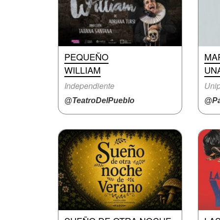
PEQUEÑO
MA
WILLIAM
UN
Independiente
Unip
@TeatroDelPueblo
@Pa