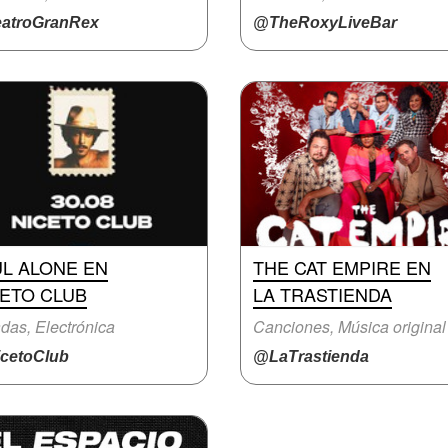
atroGranRex
@TheRoxyLiveBar
UL ALONE EN
THE CAT EMPIRE EN
CETO CLUB
LA TRASTIENDA
das, Electrónica
Canciones, Música original
cetoClub
@LaTrastienda