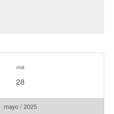
mié
28
mayo / 2025