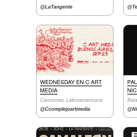
@LaTangente
@Te
WEDNESDAY EN C ART
PA
MEDIA
NI
Canciones, Latinoamericana
Bala
@Ccomplejoartmedia
@Ni