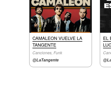
CAMALEON VUELVE LA
EL 
TANGENTE
LU
Canciones, Funk
Canc
@LaTangente
@La