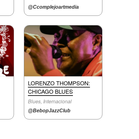
@Ccomplejoartmedia
LORENZO THOMPSON:
CHICAGO BLUES
Blues, Internacional
@BebopJazzClub