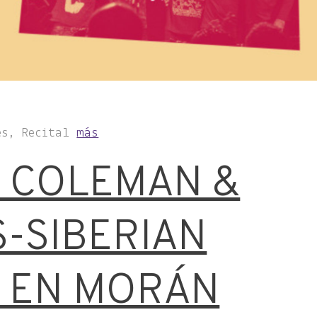
es, Recital
más
 COLEMAN &
S-SIBERIAN
 EN MORÁN