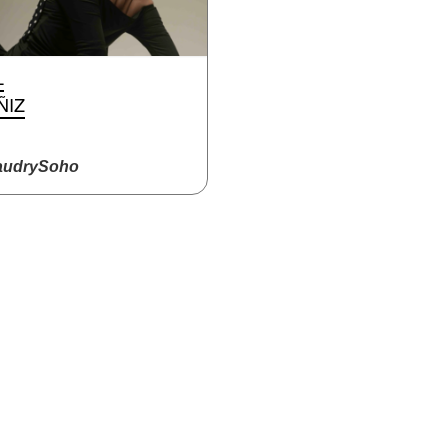
L
ÑIZ
udrySoho