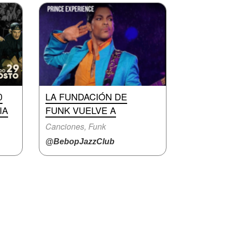
0
LA FUNDACIÓN DE
IA
FUNK VUELVE A
Canciones, Funk
@BebopJazzClub