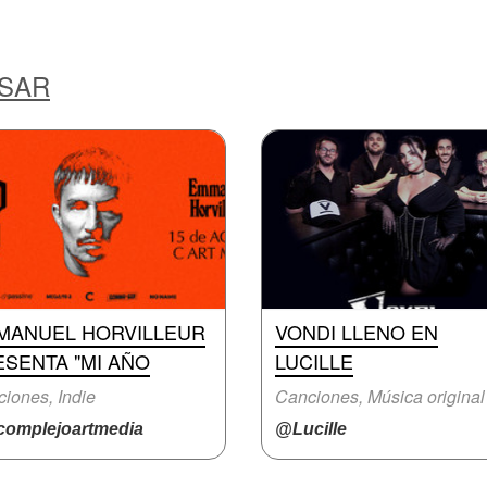
ESAR
MANUEL HORVILLEUR
VONDI LLENO EN
SENTA "MI AÑO
LUCILLE
iones, Indie
Canciones, Música original
omplejoartmedia
@Lucille