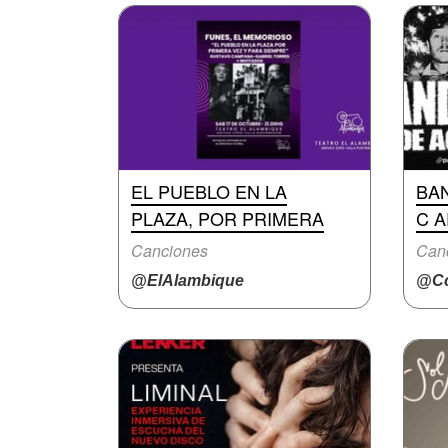
EL PUEBLO EN LA
BA
PLAZA, POR PRIMERA
C A
Canciones
Canc
@ElAlambique
@Cc