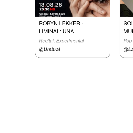
ROBYN LEKKER -
SO
LIMINAL: UNA
MU
Recital, Experimental
Pop
@Umbral
@La