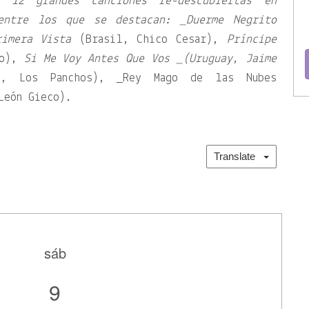
 12 grandes canciones re-descubiertas en
entre los que se destacan: _Duerme Negrito
rimera Vista
(Brasil, Chico Cesar),
Príncipe
eo),
Si Me Voy Antes Que Vos _(Uruguay, Jaime
, Los Panchos), _Rey Mago de las Nubes
León Gieco).
Translate
sáb
9