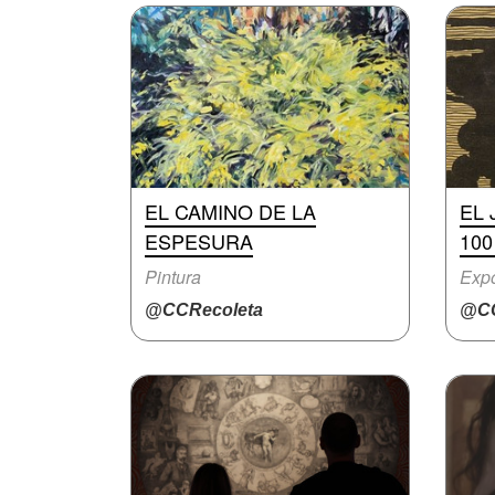
EL CAMINO DE LA
EL
ESPESURA
10
Pintura
Expo
@CCRecoleta
@CC