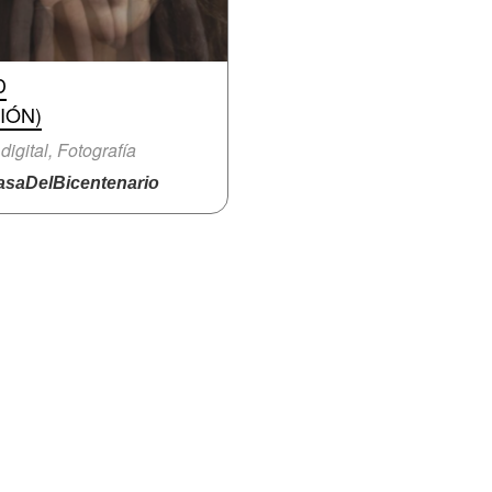
D
IÓN)
 digital, Fotografía
saDelBicentenario