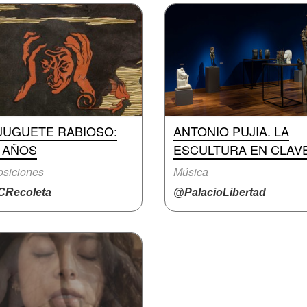
 JUGUETE RABIOSO:
ANTONIO PUJIA. LA
0 AÑOS
ESCULTURA EN CLAV
siciones
Música
Recoleta
@PalacioLibertad