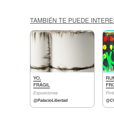
TAMBIÉN TE PUEDE INTER
YO,
RU
FRÁGIL
FR
Exposiciones
Pint
@PalacioLibertad
@CC