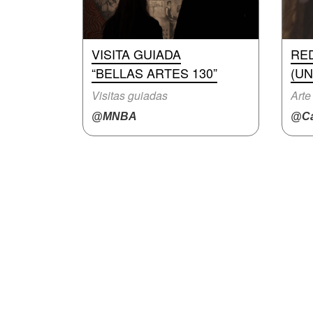
VISITA GUIADA
RE
“BELLAS ARTES 130”
(UN
Visitas guiadas
Arte
@MNBA
@Ca