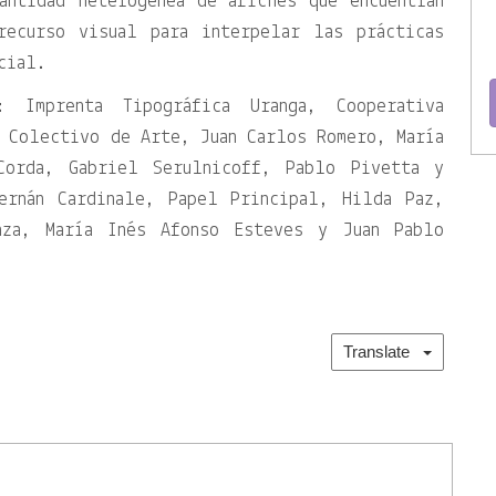
antidad heterogénea de afiches que encuentran
recurso visual para interpelar las prácticas
cial.
: Imprenta Tipográfica Uranga, Cooperativa
 Colectivo de Arte, Juan Carlos Romero, María
Corda, Gabriel Serulnicoff, Pablo Pivetta y
ernán Cardinale, Papel Principal, Hilda Paz,
nza, María Inés Afonso Esteves y Juan Pablo
Translate