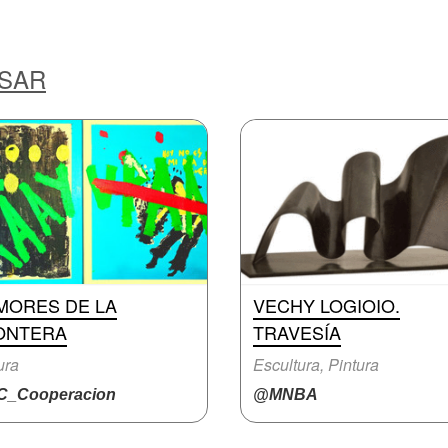
ESAR
MORES DE LA
VECHY LOGIOIO.
ONTERA
TRAVESÍA
ura
Escultura, Pintura
_Cooperacion
@MNBA